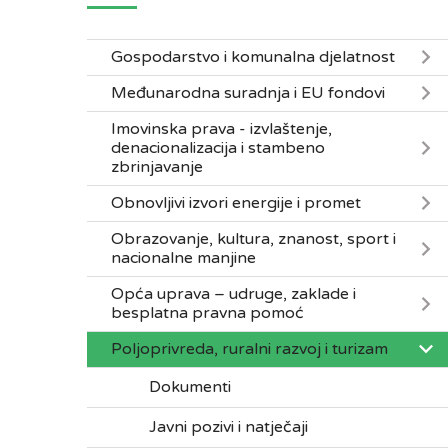
Gospodarstvo i komunalna djelatnost
Međunarodna suradnja i EU fondovi
Imovinska prava - izvlaštenje,
denacionalizacija i stambeno
zbrinjavanje
Obnovljivi izvori energije i promet
Obrazovanje, kultura, znanost, sport i
nacionalne manjine
Opća uprava – udruge, zaklade i
besplatna pravna pomoć
Poljoprivreda, ruralni razvoj i turizam
Dokumenti
Javni pozivi i natječaji