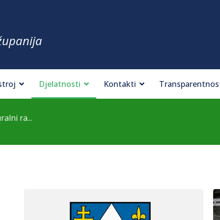
županija
stroj
Djelatnosti
Kontakti
Transparentnos
alni ra...