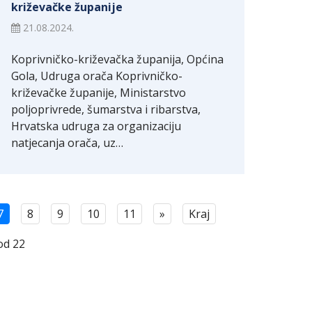
križevačke županije
21.08.2024.
Koprivničko-križevačka županija, Općina
Gola, Udruga orača Koprivničko-
križevačke županije, Ministarstvo
poljoprivrede, šumarstva i ribarstva,
Hrvatska udruga za organizaciju
natjecanja orača, uz…
7
8
9
10
11
»
Kraj
od 22