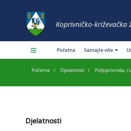
Koprivničko-križevačka 
Početna
Saznajte više
U
Početna
Djelatnosti
Poljoprivreda, rur
Djelatnosti