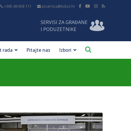
+385 48 658 111
pisarnica@kckzz.hr
SERVISI ZA GRAĐANE
I PODUZETNIKE
t rada
Pitajte nas
Izbori