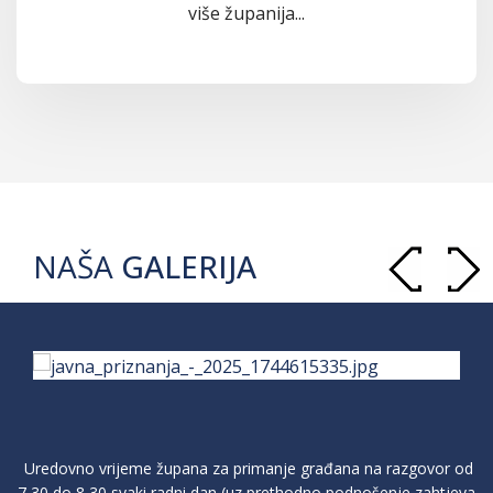
više županija...
NAŠA
GALERIJA
Uredovno vrijeme župana za primanje građana na razgovor od
7,30 do 8,30 svaki radni dan (uz prethodno podnošenje zahtjeva