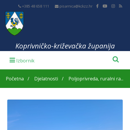
+385 48 658 111
pisarnica@kckzz.hr
Koprivničko-križevačka županija
Početna
Djelatnosti
Poljoprivreda, ruralni ra...