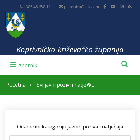
+385 48 658 111
pisarnica@kckzz.hr
Koprivničko-križevačka županija
Početna
Svi javni pozivi i natje�...
Odaberite kategoriju javnih poziva i natječaja