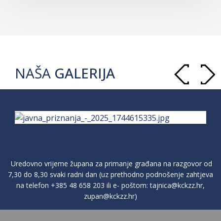
NAŠA
GALERIJA
Uredovno vrijeme župana za primanje građana na razgovor od
7,30 do 8,30 svaki radni dan (uz prethodno podnošenje zahtjeva
na telefon
+385 48 658 203
ili e- poštom:
tajnica@kckzz.hr
,
zupan@kckzz.hr
)