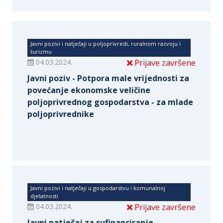
Javni pozivi i natječaji u poljoprivredi, ruralnom razvoju i
turizmu
04.03.2024.
Prijave završene
Javni poziv - Potpora male vrijednosti za
povećanje ekonomske veličine
poljoprivrednog gospodarstva - za mlade
poljoprivrednike
Javni pozivi i natječaji u gospodarstvu i komunalnoj
djelatnosti
04.03.2024.
Prijave završene
Javni natječaj za sufinanciranje