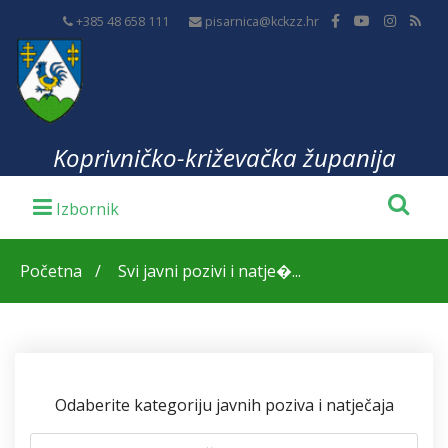
+385 48 658 111
pisarnica@kckzz.hr
Koprivničko-križevačka županija
Početna
Svi javni pozivi i natje�...
Odaberite kategoriju javnih poziva i natječaja