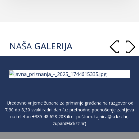
NAŠA
GALERIJA
Uredovno vrijeme župana za primanje građana na razgovor od
7,30 do 8,30 svaki radni dan (uz prethodno podnošenje zahtjeva
na telefon
+385 48 658 203
ili e- poštom:
tajnica@kckzz.hr
,
zupan@kckzz.hr
)