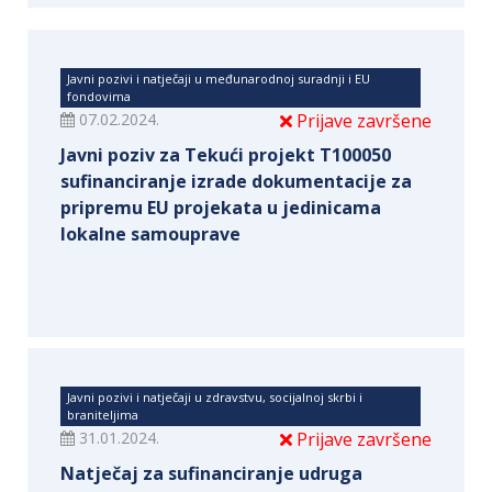
Javni pozivi i natječaji u međunarodnoj suradnji i EU
fondovima
07.02.2024.
Prijave završene
Javni poziv za Tekući projekt T100050
sufinanciranje izrade dokumentacije za
pripremu EU projekata u jedinicama
lokalne samouprave
Javni pozivi i natječaji u zdravstvu, socijalnoj skrbi i
braniteljima
31.01.2024.
Prijave završene
Natječaj za sufinanciranje udruga