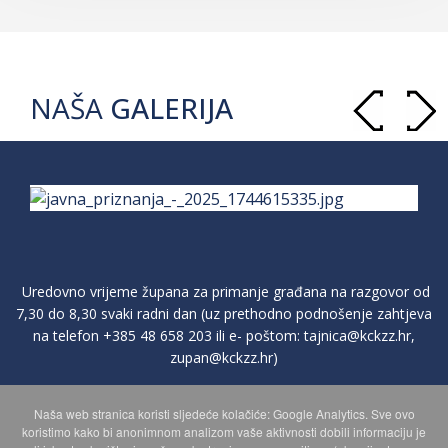
NAŠA
GALERIJA
Uredovno vrijeme župana za primanje građana na razgovor od
7,30 do 8,30 svaki radni dan (uz prethodno podnošenje zahtjeva
na telefon
+385 48 658 203
ili e- poštom:
tajnica@kckzz.hr
,
zupan@kckzz.hr
)
Naša web stranica koristi sljedeće kolačiće: Google Analytics. Sve ovo
POLITIKA ZAŠTITE PRIVATNOSTI OSOBNIH PODATAKA
koristimo kako bi anonimnom analizom vaše aktivnosti dobili informaciju je