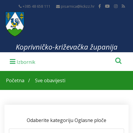
+385 48 658 111
pisarnica@kckzz.hr
Koprivničko-križevačka županija
Početna
Sve obavijesti
Odaberite kategoriju Oglasne ploče