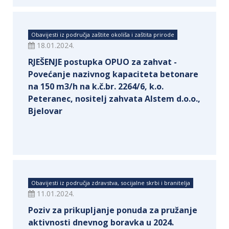
Obavijesti iz područja zaštite okoliša i zaštita prirode
18.01.2024.
RJEŠENJE postupka OPUO za zahvat -
Povećanje nazivnog kapaciteta betonare
na 150 m3/h na k.č.br. 2264/6, k.o.
Peteranec, nositelj zahvata Alstem d.o.o.,
Bjelovar
Obavijesti iz područja zdravstva, socijalne skrbi i branitelja
11.01.2024.
Poziv za prikupljanje ponuda za pružanje
aktivnosti dnevnog boravka u 2024.