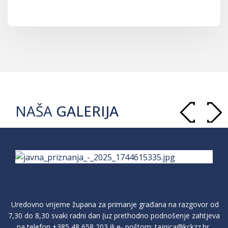
NAŠA
GALERIJA
Uredovno vrijeme župana za primanje građana na razgovor od
7,30 do 8,30 svaki radni dan (uz prethodno podnošenje zahtjeva
na telefon
+385 48 658 203
ili e- poštom:
tajnica@kckzz.hr
,