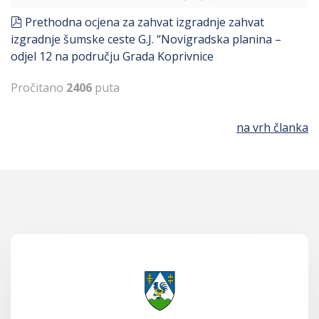
pdf
Prethodna ocjena za zahvat izgradnje zahvat
izgradnje šumske ceste G.J. “Novigradska planina –
odjel 12 na području Grada Koprivnice
Pročitano
2406
puta
na vrh članka