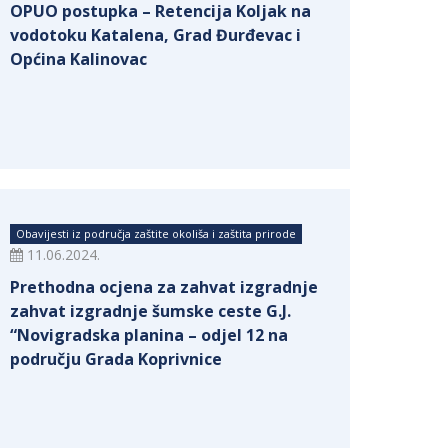
OPUO postupka – Retencija Koljak na
vodotoku Katalena, Grad Đurđevac i
Općina Kalinovac
Obavijesti iz područja zaštite okoliša i zaštita prirode
11.06.2024.
Prethodna ocjena za zahvat izgradnje
zahvat izgradnje šumske ceste G.J.
“Novigradska planina – odjel 12 na
području Grada Koprivnice