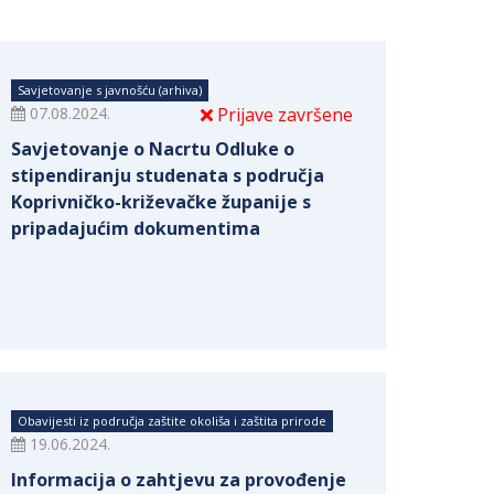
Savjetovanje s javnošću (arhiva)
07.08.2024.
Prijave završene
Savjetovanje o Nacrtu Odluke o
stipendiranju studenata s područja
Koprivničko-križevačke županije s
pripadajućim dokumentima
Obavijesti iz područja zaštite okoliša i zaštita prirode
19.06.2024.
Informacija o zahtjevu za provođenje