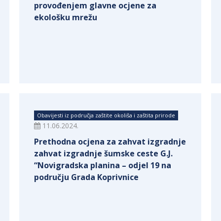
provođenjem glavne ocjene za
ekološku mrežu
Obavijesti iz područja zaštite okoliša i zaštita prirode
11.06.2024.
Prethodna ocjena za zahvat izgradnje
zahvat izgradnje šumske ceste G.J.
“Novigradska planina – odjel 19 na
području Grada Koprivnice