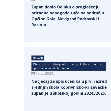
Župan donio Odluku o proglašenju
prirodne nepogode tuča na području
Općine Gola, Novigrad Podravski i
Rasinja
Novosti
Obavijesti iz područja obrazovanja, kulture, znanosti,
sporta i nacionalnih manjina
18.06.2024.
Natječaj za upis učenika u prvi razred
srednjih škola Koprivničko-križevačke
županije u školskoj godini 2024./2025.