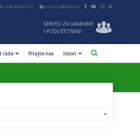
+385 48 658 111
pisarnica@kckzz.hr
SERVISI ZA GRAĐANE
I PODUZETNIKE
t rada
Pitajte nas
Izbori