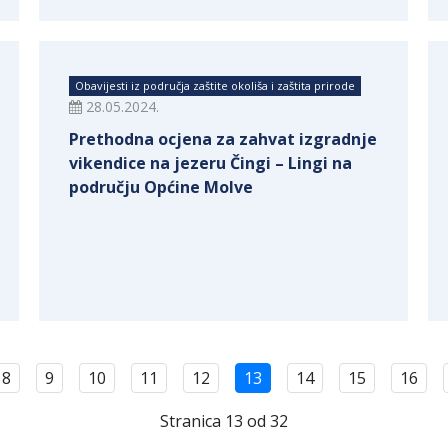
Obavijesti iz područja zaštite okoliša i zaštita prirode
28.05.2024.
Prethodna ocjena za zahvat izgradnje
vikendice na jezeru Čingi – Lingi na
području Općine Molve
8
9
10
11
12
13
14
15
16
Stranica 13 od 32