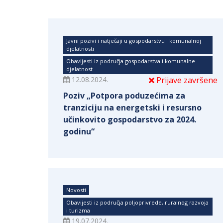
Javni pozivi i natječaji u gospodarstvu i komunalnoj
djelatnosti
Obavijesti iz područja gospodarstva i komunalne
djelatnost
12.08.2024.
Prijave završene
Poziv „Potpora poduzećima za
tranziciju na energetski i resursno
učinkovito gospodarstvo za 2024.
godinu“
Novosti
Obavijesti iz područja poljoprivrede, ruralnog razvoja
i turizma
19.07.2024.