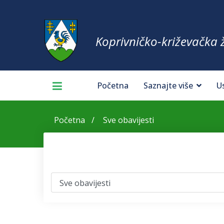
Koprivničko-križevačka 
Početna
Saznajte više
U
Početna
Sve obavijesti