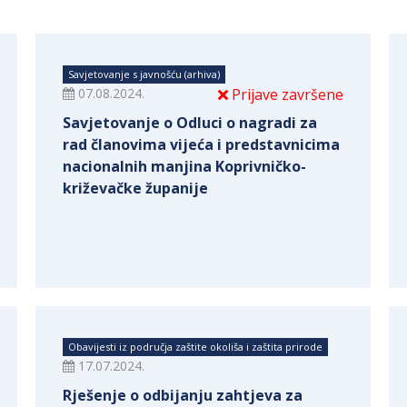
Savjetovanje s javnošću (arhiva)
07.08.2024.
Prijave završene
Savjetovanje o Odluci o nagradi za
rad članovima vijeća i predstavnicima
nacionalnih manjina Koprivničko-
križevačke županije
Obavijesti iz područja zaštite okoliša i zaštita prirode
17.07.2024.
Rješenje o odbijanju zahtjeva za