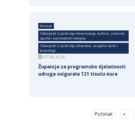
Novosti
Obavijesti iz područja obrazovanja, kulture, znanosti,
sporta i nacionalnih manjina
Obavijesti iz područja zdravstva, socijalne skrbi i
branitelja
07.06.2024.
Županija za programske djelatnosti
udruga osigurala 121 tisuću eura
Početak
«