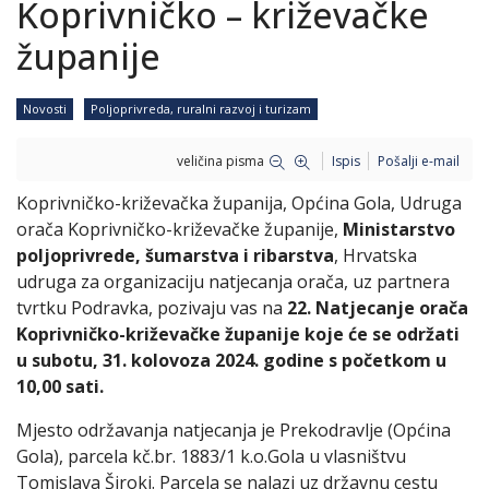
Koprivničko – križevačke
županije
Novosti
Poljoprivreda, ruralni razvoj i turizam
veličina pisma
Ispis
Pošalji e-mail
Koprivničko-križevačka županija, Općina Gola, Udruga
orača Koprivničko-križevačke županije,
Ministarstvo
poljoprivrede, šumarstva i ribarstva
, Hrvatska
udruga za organizaciju natjecanja orača, uz partnera
tvrtku Podravka, pozivaju vas na
22. Natjecanje orača
Koprivničko-križevačke županije koje će se održati
u subotu, 31. kolovoza 2024. godine s početkom u
10,00 sati.
Mjesto održavanja natjecanja je Prekodravlje (Općina
Gola), parcela kč.br. 1883/1 k.o.Gola u vlasništvu
Tomislava Široki. Parcela se nalazi uz državnu cestu