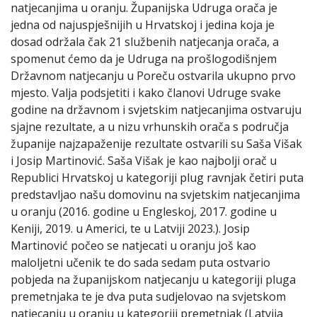
natjecanjima u oranju. Županijska Udruga orača je
jedna od najuspješnijih u Hrvatskoj i jedina koja je
dosad održala čak 21 službenih natjecanja orača, a
spomenut ćemo da je Udruga na prošlogodišnjem
Državnom natjecanju u Poreču ostvarila ukupno prvo
mjesto. Valja podsjetiti i kako članovi Udruge svake
godine na državnom i svjetskim natjecanjima ostvaruju
sjajne rezultate, a u nizu vrhunskih orača s područja
županije najzapaženije rezultate ostvarili su Saša Višak
i Josip Martinović. Saša Višak je kao najbolji orač u
Republici Hrvatskoj u kategoriji plug ravnjak četiri puta
predstavljao našu domovinu na svjetskim natjecanjima
u oranju (2016. godine u Engleskoj, 2017. godine u
Keniji, 2019. u Americi, te u Latviji 2023.). Josip
Martinović počeo se natjecati u oranju još kao
maloljetni učenik te do sada sedam puta ostvario
pobjeda na županijskom natjecanju u kategoriji pluga
premetnjaka te je dva puta sudjelovao na svjetskom
natjecanju u oranju u kategoriji premetnjak (Latvija