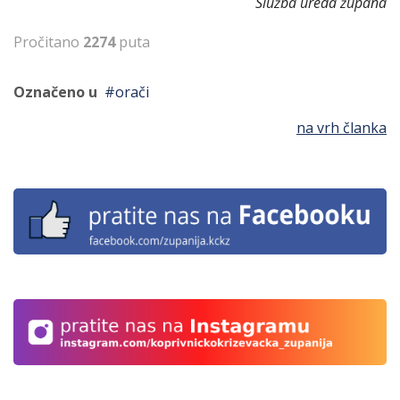
Služba ureda župana
Pročitano
2274
puta
Označeno u
orači
na vrh članka