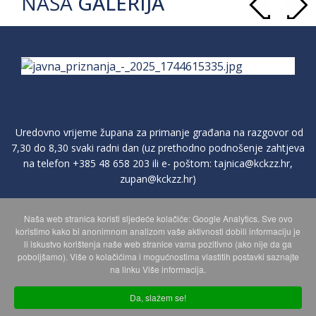
NAŠA
GALERIJA
Uredovno vrijeme župana za primanje građana na razgovor od
7,30 do 8,30 svaki radni dan (uz prethodno podnošenje zahtjeva
na telefon
+385 48 658 203
ili e- poštom:
tajnica@kckzz.hr
,
zupan@kckzz.hr
)
Naša web stranica koristi sljedeće kolačiće: Google Analytics. Sve ovo
POLITIKA ZAŠTITE PRIVATNOSTI OSOBNIH PODATAKA
koristimo kako bi anonimnom analizom vaše aktivnosti dobili informaciju je
li iskustvo korištenja naše web stranice vama pozitivno (ako nije da ga
poboljšamo). Više o kolačićima i mogućnostima vlastitih postavki saznajte
MAPA WEBA
na linku Više informacija.
Da, slažem se!
Copyright © 2026 Koprivničko - križevačka županija. Sva prava