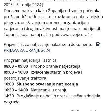
2023. i Estonija 2024.).
Dodajmo na kraju kako Županija od samih početaka
pruža podršku Udruzi i to kroz kupnju natjecateljskih
plugova, održavanjem opreme, organizacijom
natjecanja i drugim aktivnostima i jedna je od rijetkih
županija koja na taj način podržava svoje orače.
docu
Prijavni list za natjecanje nalazi se u dokumentu:
PRIJAVA ZA ORANJE 2024
Program natjecanja i satnica:
08:00 – 09:00
Probno oranje natjecatelja
09:00 – 10:00
Izvlačenje startnih brojeva i
postrojavanje traktora
10:00 Službeno otvaranje natjecanja
10:30 – 14:00
Natjecanje u oranju
14:30
Proglašenje najboljih orača i svečana dodjela
nagrada