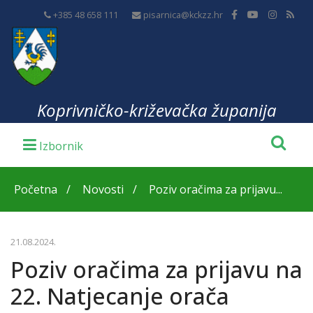
+385 48 658 111
pisarnica@kckzz.hr
Koprivničko-križevačka županija
Početna
Novosti
Poziv oračima za prijavu...
21.08.2024.
Poziv oračima za prijavu na
22. Natjecanje orača