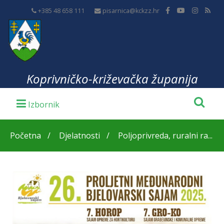
+385 48 658 111
pisarnica@kckzz.hr
Koprivničko-križevačka županija
Početna
Djelatnosti
Poljoprivreda, ruralni ra...