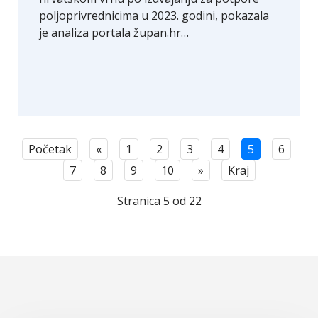
poljoprivrednicima u 2023. godini, pokazala
je analiza portala župan.hr…
Početak
«
1
2
3
4
5
6
7
8
9
10
»
Kraj
Stranica 5 od 22