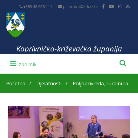
+385 48 658 111
pisarnica@kckzz.hr
Koprivničko-križevačka županija
Početna
Djelatnosti
Poljoprivreda, ruralni ra...