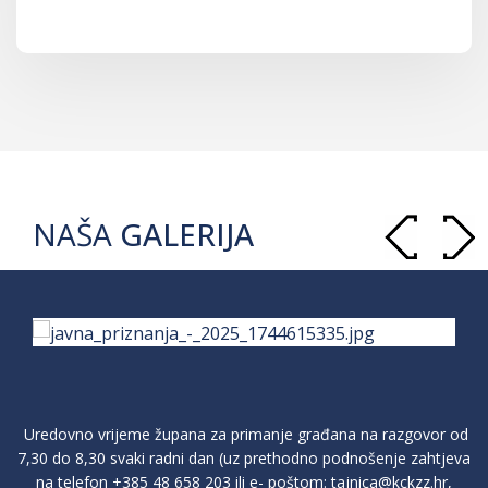
NAŠA
GALERIJA
Uredovno vrijeme župana za primanje građana na razgovor od
7,30 do 8,30 svaki radni dan (uz prethodno podnošenje zahtjeva
na telefon
+385 48 658 203
ili e- poštom:
tajnica@kckzz.hr
,