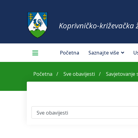
Koprivničko-križevačka 
Početna
Saznajte više
U
Početna
Sve obavijesti
Savjetovanje 