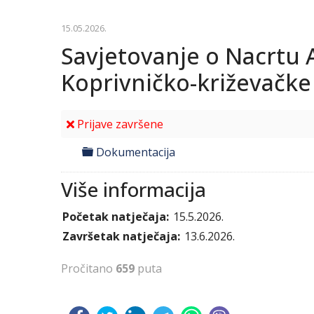
15.05.2026.
Savjetovanje o Nacrtu A
Koprivničko-križevačke
Prijave završene
folder
Dokumentacija
Više informacija
Početak natječaja:
15.5.2026.
Završetak natječaja:
13.6.2026.
Pročitano
659
puta