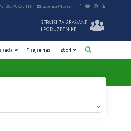
+385 48 658 111
pisarnica@kckzz.hr
SERVISI ZA GRAĐANE
I PODUZETNIKE
t rada
Pitajte nas
Izbori