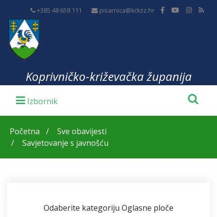
+385 48 658 111
pisarnica@kckzz.hr
Koprivničko-križevačka županija
Početna
Sve obavijesti
Savjetovanje s javnošću
Odaberite kategoriju Oglasne ploče