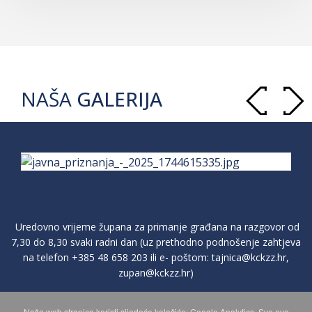
NAŠA
GALERIJA
Uredovno vrijeme župana za primanje građana na razgovor od
7,30 do 8,30 svaki radni dan (uz prethodno podnošenje zahtjeva
na telefon
+385 48 658 203
ili e- poštom:
tajnica@kckzz.hr
,
zupan@kckzz.hr
)
Naša web stranica koristi sljedeće kolačiće: Google Analytics. Sve ovo