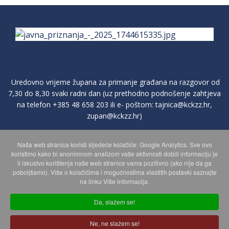
Uredovno vrijeme župana za primanje građana na razgovor od
7,30 do 8,30 svaki radni dan (uz prethodno podnošenje zahtjeva
na telefon
+385 48 658 203
ili e- poštom:
tajnica@kckzz.hr
,
zupan@kckzz.hr
)
Naša web stranica koristi sljedeće kolačiće: Google Analytics. Sve ovo
POLITIKA ZAŠTITE PRIVATNOSTI OSOBNIH PODATAKA
koristimo kako bi anonimnom analizom vaše aktivnosti dobili informaciju je
li iskustvo korištenja naše web stranice vama pozitivno (ako nije da ga
poboljšamo). Više o kolačićima i mogućnostima vlastitih postavki saznajte
MAPA WEBA
na linku Više informacija.
Da, slažem se!
Copyright © 2026 Koprivničko - križevačka županija. Sva prava
Ne, ne slažem se!
zadržana.