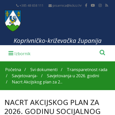
+385 48 658 111
pisarnica@kckzz.hr
Koprivničko-križevačka županija
Početna
Svi dokumenti
Transparetnost rada
Savjetovanja-
Savjetovanja u 2026. godini
Nacrt Akcijskog plan za 2...
NACRT AKCIJSKOG PLAN ZA
2026. GODINU SOCIJALNOG