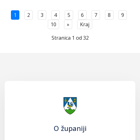
1
2
3
4
5
6
7
8
9
10
»
Kraj
Stranica 1 od 32
O županiji