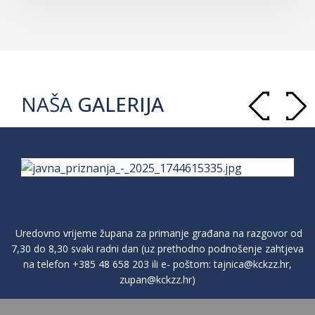
NAŠA
GALERIJA
Uredovno vrijeme župana za primanje građana na razgovor od
7,30 do 8,30 svaki radni dan (uz prethodno podnošenje zahtjeva
na telefon
+385 48 658 203
ili e- poštom:
tajnica@kckzz.hr
,
zupan@kckzz.hr
)