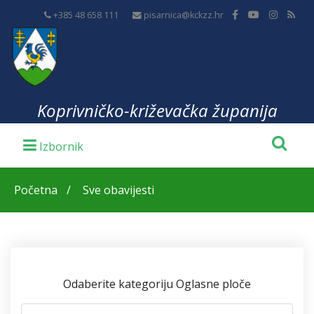
+385 48 658 111
pisarnica@kckzz.hr
Koprivničko-križevačka županija
Početna
Sve obavijesti
Odaberite kategoriju Oglasne ploče