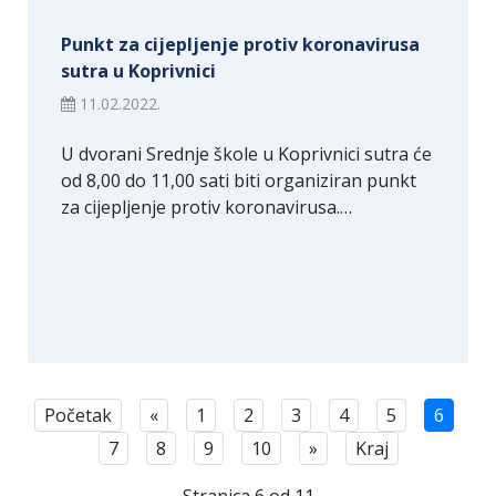
Punkt za cijepljenje protiv koronavirusa
sutra u Koprivnici
11.02.2022.
U dvorani Srednje škole u Koprivnici sutra će
od 8,00 do 11,00 sati biti organiziran punkt
za cijepljenje protiv koronavirusa.…
Početak
«
1
2
3
4
5
6
7
8
9
10
»
Kraj
Stranica 6 od 11