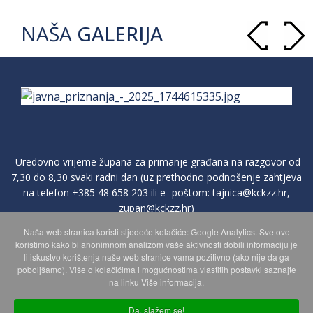
NAŠA
GALERIJA
Uredovno vrijeme župana za primanje građana na razgovor od
7,30 do 8,30 svaki radni dan (uz prethodno podnošenje zahtjeva
na telefon
+385 48 658 203
ili e- poštom:
tajnica@kckzz.hr
,
zupan@kckzz.hr
)
Naša web stranica koristi sljedeće kolačiće: Google Analytics. Sve ovo
koristimo kako bi anonimnom analizom vaše aktivnosti dobili informaciju je
POLITIKA ZAŠTITE PRIVATNOSTI OSOBNIH PODATAKA
li iskustvo korištenja naše web stranice vama pozitivno (ako nije da ga
poboljšamo). Više o kolačićima i mogućnostima vlastitih postavki saznajte
na linku Više informacija.
MAPA WEBA
Da, slažem se!