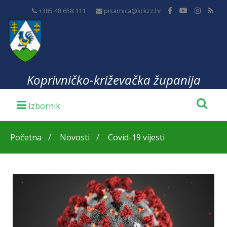
+385 48 658 111
pisarnica@kckzz.hr
Koprivničko-križevačka županija
Početna
Novosti
Covid-19 vijesti