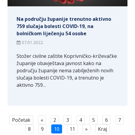
Na području županije trenutno aktivno
759 slučaja bolesti COVID-19, na
bolničkom liječenju 54 osobe
07.01.2022.
Stožer civilne zaštite Koprivničko-križevačke
županije obavještava javnost kako na
području županije nema zabilježenih novih
slučaja bolesti COVID-19, a trenutno je
aktivno 759…
Početak
«
2
3
4
5
6
7
8
9
10
11
»
Kraj