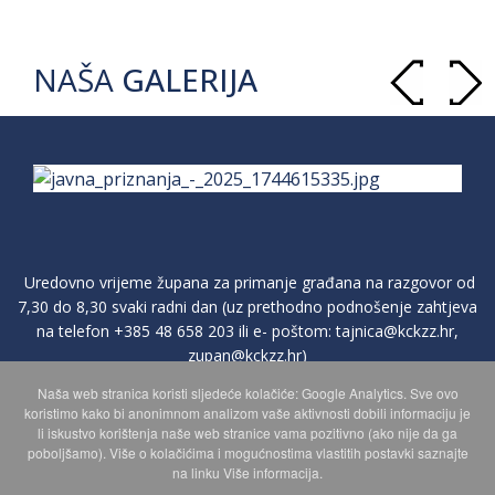
NAŠA
GALERIJA
Uredovno vrijeme župana za primanje građana na razgovor od
7,30 do 8,30 svaki radni dan (uz prethodno podnošenje zahtjeva
na telefon
+385 48 658 203
ili e- poštom:
tajnica@kckzz.hr
,
zupan@kckzz.hr
)
Naša web stranica koristi sljedeće kolačiće: Google Analytics. Sve ovo
koristimo kako bi anonimnom analizom vaše aktivnosti dobili informaciju je
POLITIKA ZAŠTITE PRIVATNOSTI OSOBNIH PODATAKA
li iskustvo korištenja naše web stranice vama pozitivno (ako nije da ga
poboljšamo). Više o kolačićima i mogućnostima vlastitih postavki saznajte
na linku Više informacija.
MAPA WEBA