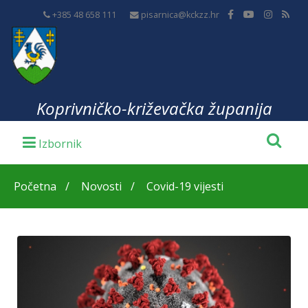
+385 48 658 111
pisarnica@kckzz.hr
Koprivničko-križevačka županija
Početna
Novosti
Covid-19 vijesti