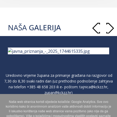
NAŠA
GALERIJA
Uredovno vrijeme župana za primanje građana na razgovor od
7,30 do 8,30 svaki radni dan (uz prethodno podnošenje zahtjeva
na telefon
+385 48 658 203
ili e- poštom:
tajnica@kckzz.hr
,
zupan@kckzz.hr
)
Naša web stranica koristi sljedeće kolačiće: Google Analytics. Sve ovo
koristimo kako bi anonimnom analizom vaše aktivnosti dobili informaciju je
POLITIKA ZAŠTITE PRIVATNOSTI OSOBNIH PODATAKA
li iskustvo korištenja naše web stranice vama pozitivno (ako nije da ga
poboljšamo). Više o kolačićima i mogućnostima vlastitih postavki saznajte