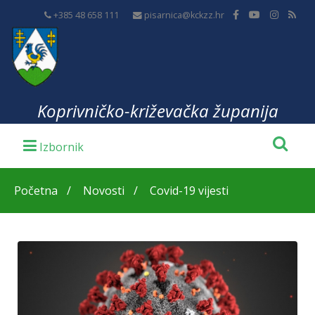
+385 48 658 111
pisarnica@kckzz.hr
Koprivničko-križevačka županija
Početna
Novosti
Covid-19 vijesti