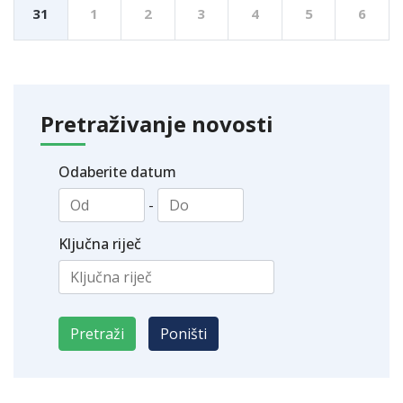
31
1
2
3
4
5
6
Pretraživanje novosti
Odaberite datum
-
Ključna riječ