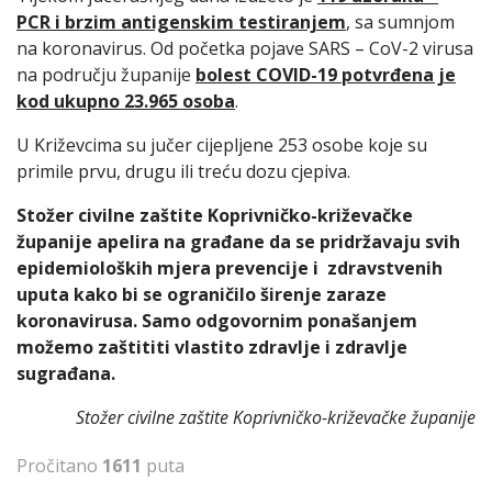
PCR i brzim antigenskim testiranjem
, sa sumnjom
na koronavirus. Od početka pojave SARS – CoV-2 virusa
na području županije
bolest COVID-19 potvrđena je
kod ukupno 23.965 osoba
.
U Križevcima su jučer cijepljene 253 osobe koje su
primile prvu, drugu ili treću dozu cjepiva.
Stožer civilne zaštite Koprivničko-križevačke
županije apelira na građane da se pridržavaju svih
epidemioloških mjera prevencije i zdravstvenih
uputa kako bi se ograničilo širenje zaraze
koronavirusa. Samo odgovornim ponašanjem
možemo zaštititi vlastito zdravlje i zdravlje
sugrađana.
Stožer civilne zaštite Koprivničko-križevačke županije
Pročitano
1611
puta