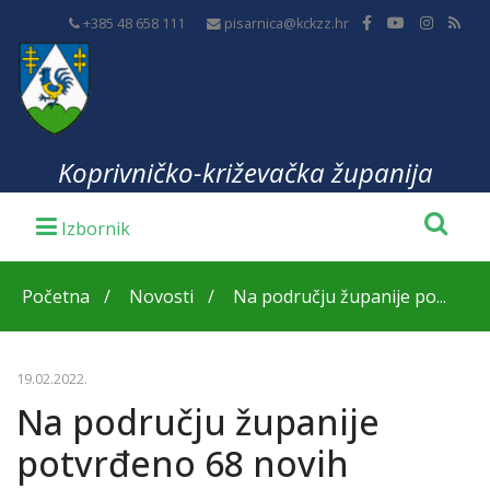
+385 48 658 111
pisarnica@kckzz.hr
Koprivničko-križevačka županija
Početna
Novosti
Na području županije po...
19.02.2022.
Na području županije
potvrđeno 68 novih