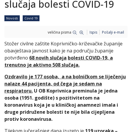
slučaja bolesti COVID-19
Novosti
Covid 19
veličina pisma
Ispis
Pošalji e-mail
Stožer civilne zaštite Koprivničko-križevačke županije
obavještava javnost kako je na području županije
potvrđeno
68 novih slučaja
bolesti COVID-19, a
trenutno je aktivno 508 slučaja.
Ozdravilo je 177 osoba, a na bolničkom se liječenju
nalaze 44 pacijenta, od čega je sedam na
respiratoru.
U OB Koprivnica preminula je jedna
osoba (1951. godište) s pozitivitetom na
koronavirus koja je u kliničkoj anamnezi imala i
druge pridružene bolesti te nije bila cijepljena
protiv koronavirusa.
Tijekom jučerašnjeg dana izuzeto je
119 uzoraka –