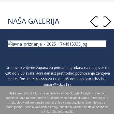
NAŠA
GALERIJA
Uredovno vrijeme župana za primanje građana na razgovor od
7,30 do 8,30 svaki radni dan (uz prethodno podnošenje zahtjeva
na telefon
+385 48 658 203
ili e- poštom:
tajnica@kckzz.hr
,
zupan@kckzz.hr
)
Naša web stranica koristi sljedeće kolačiće: Google Analytics. Sve ovo
koristimo kako bi anonimnom analizom vaše aktivnosti dobili informaciju je
POLITIKA ZAŠTITE PRIVATNOSTI OSOBNIH PODATAKA
li iskustvo korištenja naše web stranice vama pozitivno (ako nije da ga
poboljšamo). Više o kolačićima i mogućnostima vlastitih postavki saznajte
na linku Više informacija.
MAPA WEBA