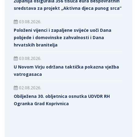
Županija osigurala 356 tisuća eura bespovratnih
sredstava za projekt „Aktivna djeca punog srca“
03.08.2026.
Položeni vijenci i zapaljene svijeće uoči Dana
pobjede i domovinske zahvalnosti i Dana
hrvatskih branitelja
03.08.2026.
U Novom Virju održana taktička pokazna vježba
vatrogasaca
02.08.2026.
Obilježena 30. obljetnica osnutka UDVDR RH
Ogranka Grad Koprivnica