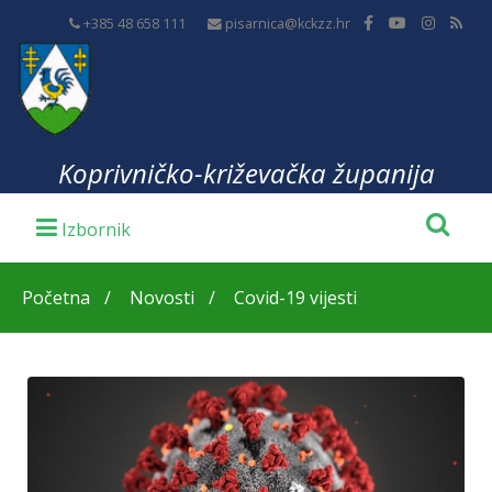
+385 48 658 111
pisarnica@kckzz.hr
Koprivničko-križevačka županija
Početna
Novosti
Covid-19 vijesti