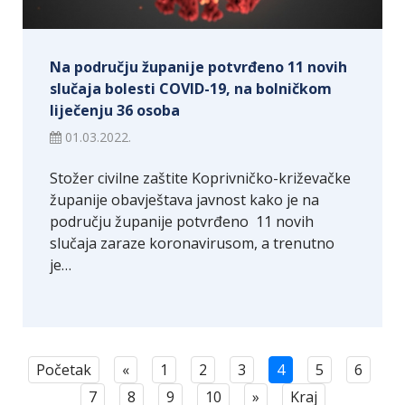
Na području županije potvrđeno 11 novih
slučaja bolesti COVID-19, na bolničkom
liječenju 36 osoba
01.03.2022.
Stožer civilne zaštite Koprivničko-križevačke
županije obavještava javnost kako je na
području županije potvrđeno 11 novih
slučaja zaraze koronavirusom, a trenutno
je…
Početak
«
1
2
3
4
5
6
7
8
9
10
»
Kraj