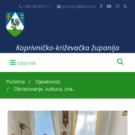
+385 48 658 111
pisarnica@kckzz.hr
Koprivničko-križevačka županija
Početna
Djelatnosti
Obrazovanje, kultura, zna...