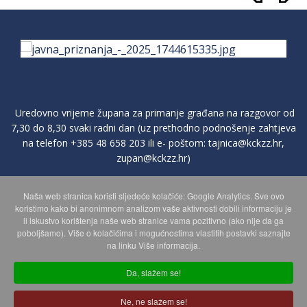
Uredovno vrijeme župana za primanje građana na razgovor od
7,30 do 8,30 svaki radni dan (uz prethodno podnošenje zahtjeva
na telefon
+385 48 658 203
ili e- poštom:
tajnica@kckzz.hr
,
zupan@kckzz.hr
)
Naša web stranica koristi sljedeće kolačiće: Google Analytics. Sve ovo
POLITIKA ZAŠTITE PRIVATNOSTI OSOBNIH PODATAKA
koristimo kako bi anonimnom analizom vaše aktivnosti dobili informaciju je
li iskustvo korištenja naše web stranice vama pozitivno (ako nije da ga
poboljšamo). Više o kolačićima i mogućnostima vlastitih postavki saznajte
MAPA WEBA
na linku Više informacija.
Da, slažem se!
Copyright © 2026 Koprivničko - križevačka županija. Sva prava
Ne, ne slažem se!
zadržana.