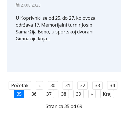
27.08.2023.
U Koprivnici se od 25. do 27. kolovoza
održava 17. Memorijalni turnir Josip
Samaržija Bepo, u sportskoj dvorani
Gimnazije koja…
Početak
«
30
31
32
33
34
35
36
37
38
39
»
Kraj
Stranica 35 od 69