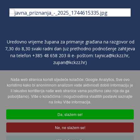
Uredovno vrijeme župana za primanje građana na razgovor od
7,30 do 8,30 svaki radni dan (uz prethodno podnošenje zahtjeva
na telefon
+385 48 658 203
ili e- poštom:
tajnica@kckzz.hr
,
zupan@kckzz.hr
)
Naša web stranica koristi sljedeće kolačiće: Google Analytics. Sve ovo
POLITIKA ZAŠTITE PRIVATNOSTI OSOBNIH PODATAKA
koristimo kako bi anonimnom analizom vaše aktivnosti dobili informaciju je
li iskustvo korištenja naše web stranice vama pozitivno (ako nije da ga
poboljšamo). Više o kolačićima i mogućnostima vlastitih postavki saznajte
MAPA WEBA
na linku Više informacija.
Da, slažem se!
Copyright © 2026 Koprivničko - križevačka županija. Sva prava
Ne, ne slažem se!
zadržana.
© 2018 Your Company. Designed By
JoomShaper