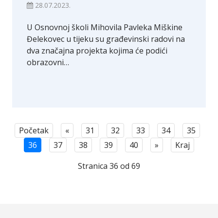
28.07.2023.
U Osnovnoj školi Mihovila Pavleka Miškine
Đelekovec u tijeku su građevinski radovi na
dva značajna projekta kojima će podići
obrazovni…
Početak
«
31
32
33
34
35
36
37
38
39
40
»
Kraj
Stranica 36 od 69