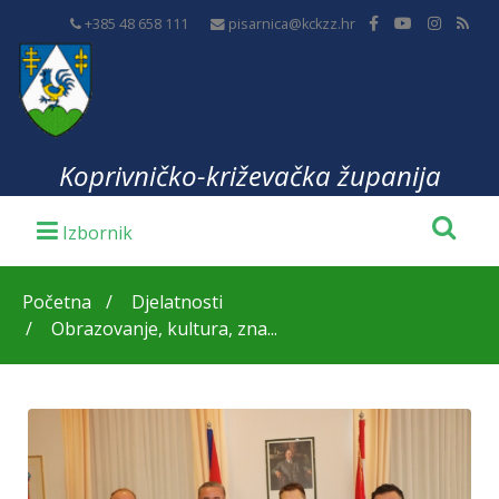
+385 48 658 111
pisarnica@kckzz.hr
Koprivničko-križevačka županija
Početna
Djelatnosti
Obrazovanje, kultura, zna...