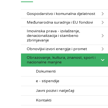
Gospodarstvo i komunalna djelatnost
Međunarodna suradnja i EU fondovi
Imovinska prava - izvlaštenje,
denacionalizacija i stambeno
zbrinjavanje
Obnovljivi izvori energije i promet
Obrazovanje, kultura, znanost, sport i
nacionalne manjine
Dokumenti
e - stipendije
Javni pozivi i natječaji
Kontakti