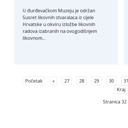
U đurđevačkom Muzeju je održan
Susret likovnih stvaralaca iz cijele
Hrvatske u okviru izložbe likovnih
radova izabranih na ovogodišnjem
likovnom…
Početak
«
27
28
29
30
3
Kraj
Stranica 32