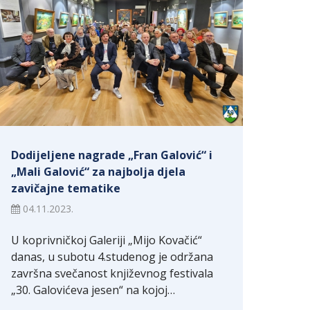
Dodijeljene nagrade „Fran Galović“ i
„Mali Galović“ za najbolja djela
zavičajne tematike
04.11.2023.
U koprivničkoj Galeriji „Mijo Kovačić“
danas, u subotu 4.studenog je održana
završna svečanost književnog festivala
„30. Galovićeva jesen“ na kojoj…