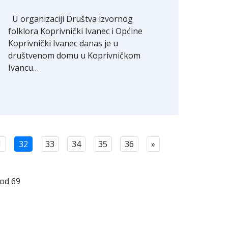
U organizaciji Društva izvornog
folklora Koprivnički Ivanec i Općine
Koprivnički Ivanec danas je u
društvenom domu u Koprivničkom
Ivancu…
1
32
33
34
35
36
»
 od 69