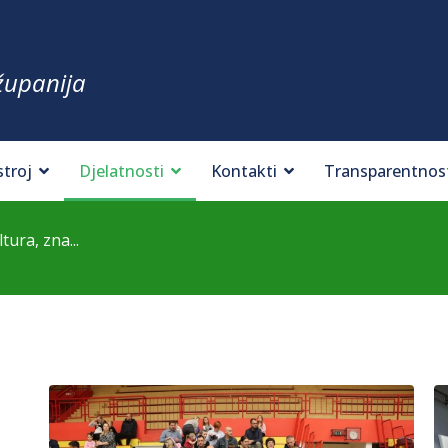
županija
stroj
Djelatnosti
Kontakti
Transparentnos
ura, zna...