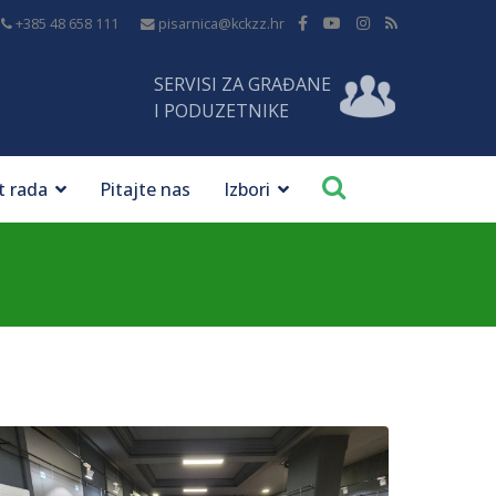
+385 48 658 111
pisarnica@kckzz.hr
SERVISI ZA GRAĐANE
I PODUZETNIKE
t rada
Pitajte nas
Izbori