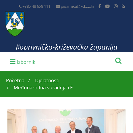
+385 48 658 111
pisarnica@kckzz.hr
Koprivničko-križevačka županija
Početna
Djelatnosti
Međunarodna suradnja i E...