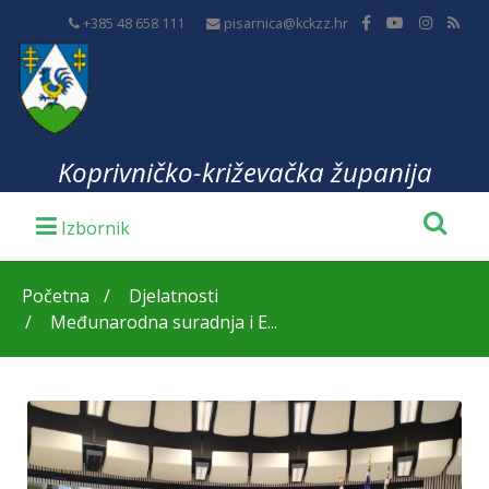
+385 48 658 111
pisarnica@kckzz.hr
Koprivničko-križevačka županija
Početna
Djelatnosti
Međunarodna suradnja i E...