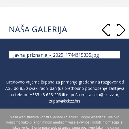
NAŠA
GALERIJA
Uredovno vrijeme župana za primanje građana na razgovor od
7,30 do 8,30 svaki radni dan (uz prethodno podnošenje zahtjeva
na telefon
+385 48 658 203
ili e- poštom:
tajnica@kckzz.hr
,
zupan@kckzz.hr
)
Naša web stranica koristi sljedeće kolačiće: Google Analytics. Sve ovo
POLITIKA ZAŠTITE PRIVATNOSTI OSOBNIH PODATAKA
koristimo kako bi anonimnom analizom vaše aktivnosti dobili informaciju je
li iskustvo korištenja naše web stranice vama pozitivno (ako nije da ga