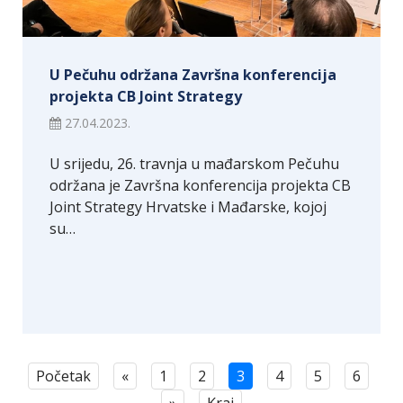
U Pečuhu održana Završna konferencija
projekta CB Joint Strategy
27.04.2023.
U srijedu, 26. travnja u mađarskom Pečuhu
održana je Završna konferencija projekta CB
Joint Strategy Hrvatske i Mađarske, kojoj
su…
Početak
«
1
2
3
4
5
6