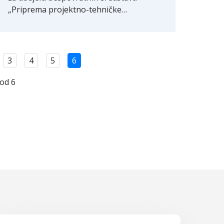
„Priprema projektno-tehničke…
3
4
5
6
 od 6