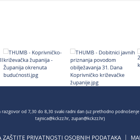
razgovor od 7,30 do 8,30 svaki radni dan (uz prethodno podnošenje 
tajnica@kckzz.hr
,
zupan@kckzz.hr
)
A ZAŠTITE PRIVATNOSTI OSOBNIH PODATAKA
MA