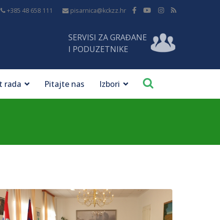
+385 48 658 111
pisarnica@kckzz.hr
SERVISI ZA GRAĐANE
I PODUZETNIKE
t rada
Pitajte nas
Izbori