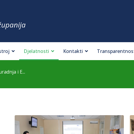
županija
stroj
Djelatnosti
Kontakti
Transparentnos
dnja i E...