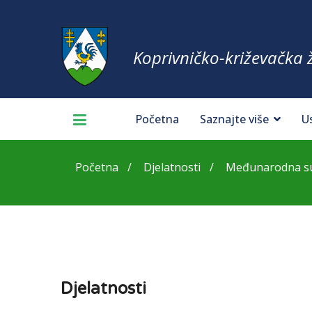
Koprivničko-križevačka 
Početna
Saznajte više
U
Početna
Djelatnosti
Međunarodna sura
Djelatnosti