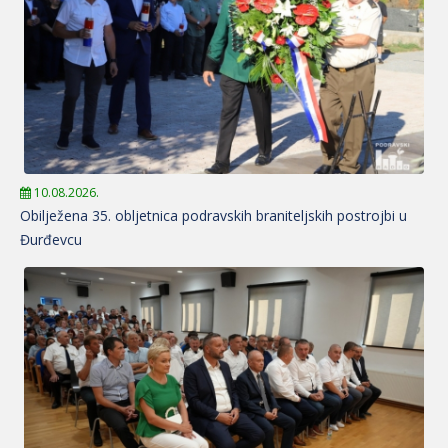
10.08.2026.
Obilježena 35. obljetnica podravskih braniteljskih postrojbi u
Đurđevcu