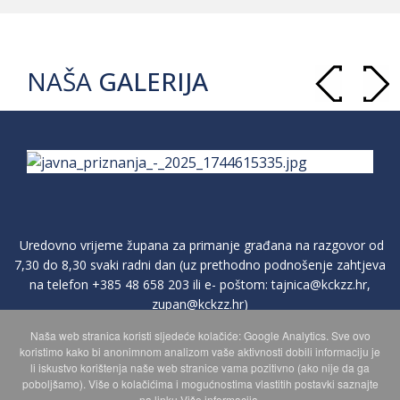
NAŠA
GALERIJA
Uredovno vrijeme župana za primanje građana na razgovor od
7,30 do 8,30 svaki radni dan (uz prethodno podnošenje zahtjeva
na telefon
+385 48 658 203
ili e- poštom:
tajnica@kckzz.hr
,
zupan@kckzz.hr
)
Naša web stranica koristi sljedeće kolačiće: Google Analytics. Sve ovo
koristimo kako bi anonimnom analizom vaše aktivnosti dobili informaciju je
POLITIKA ZAŠTITE PRIVATNOSTI OSOBNIH PODATAKA
li iskustvo korištenja naše web stranice vama pozitivno (ako nije da ga
poboljšamo). Više o kolačićima i mogućnostima vlastitih postavki saznajte
na linku Više informacija.