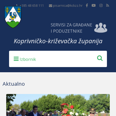
+385 48 658 111
pisarnica@kckzz.hr
SERVISI ZA GRAĐANE
I PODUZETNIKE
Koprivničko-križevačka županija
Aktualno