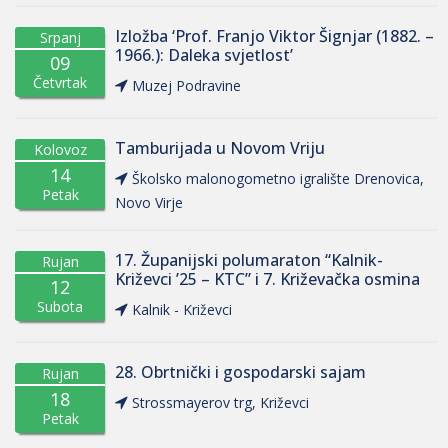
Izložba ‘Prof. Franjo Viktor Šignjar (1882. –
Srpanj
1966.): Daleka svjetlost’
09
Četvrtak
Muzej Podravine
Tamburijada u Novom Vriju
Kolovoz
14
Školsko malonogometno igralište Drenovica,
Petak
Novo Virje
17. Županijski polumaraton “Kalnik-
Rujan
Križevci ’25 – KTC” i 7. Križevačka osmina
12
Subota
Kalnik - Križevci
28. Obrtnički i gospodarski sajam
Rujan
18
Strossmayerov trg, Križevci
Petak