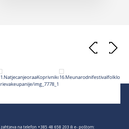
zahtjeva na telefon
+385 48 658 203
ili e- poštom: