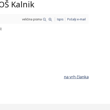
OŠ Kalnik
veličina pisma
Ispis
Pošalji e-mail
i:
na vrh članka