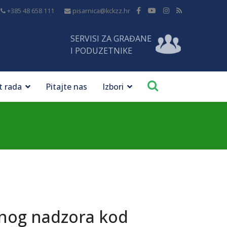
+385 48 658 111
pisarnica@kckzz.hr
SERVISI ZA GRAĐANE
I PODUZETNIKE
t rada
Pitajte nas
Izbori
čnog nadzora kod