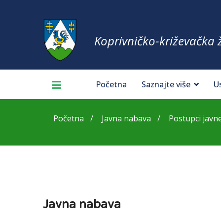
Koprivničko-križevačka 
Početna
Saznajte više
U
Početna
Javna nabava
Postupci javn
Javna nabava