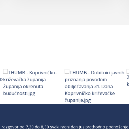
razgovor od 7,30 do 8,30 svaki radni dan (uz prethodno podnošenje 