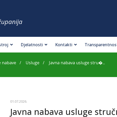
županija
stroj
Djelatnosti
Kontakti
Transparentnos
e nabave
Usluge
Javna nabava usluge stru�...
01.07.2026.
Javna nabava usluge stru