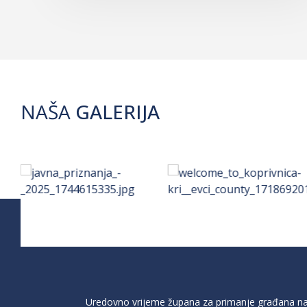
NAŠA
GALERIJA
Uredovno vrijeme župana za primanje građana na 