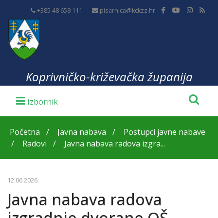
+385 48 658 111
pisarnica@kckzz.hr
Koprivničko-križevačka županija
Početna
Javna nabava
Postupci javne nabave
Radovi
Javna nabava radova izgra...
12.06.2026.
Javna nabava radova
izgradnje dvorane OŠ