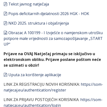
pdf
Tekst javnog natječaja
pdf
Popis deficitarnih djelatnosti 2026 HGK - HOK
pdf
NKD 2025. struktura i objašnjenja
document
Obrazac A 100199 - I Izvješće o namjenskom utrošku
potpore male vrijednosti za samozapošljavanje „START
UP“
Prijave na OVAJ Natječaj primaju se isključivo u
elektronskom obliku. Prijave poslane poštom neće
se uzimati u obzir!
pdf
Uputa za korištenje aplikacije
LINK ZA REGISTRACIJU NOVIH KORISNIKA:
https://som-
natjecaj.eu/authentication/register
LINK ZA PRIJAVU POSTOJEĆIH KORISNIKA:
https://som-
natjecaj.eu/authentication/login