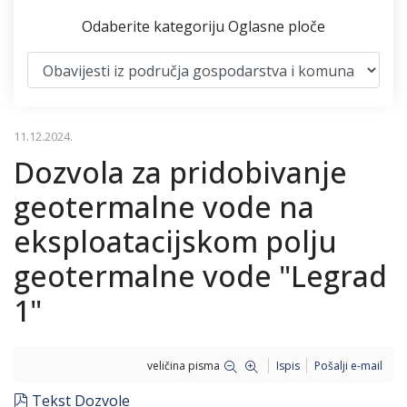
Odaberite kategoriju Oglasne ploče
11.12.2024.
Dozvola za pridobivanje
geotermalne vode na
eksploatacijskom polju
geotermalne vode "Legrad
1"
veličina pisma
Ispis
Pošalji e-mail
pdf
Tekst Dozvole