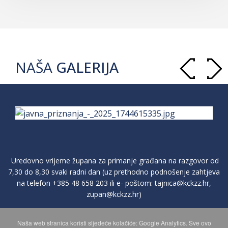
NAŠA
GALERIJA
Uredovno vrijeme župana za primanje građana na razgovor od
7,30 do 8,30 svaki radni dan (uz prethodno podnošenje zahtjeva
na telefon
+385 48 658 203
ili e- poštom:
tajnica@kckzz.hr
,
zupan@kckzz.hr
)
Naša web stranica koristi sljedeće kolačiće: Google Analytics. Sve ovo
POLITIKA ZAŠTITE PRIVATNOSTI OSOBNIH PODATAKA