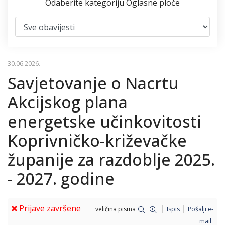
Odaberite kategoriju Oglasne ploče
30.06.2026.
Savjetovanje o Nacrtu
Akcijskog plana
energetske učinkovitosti
Koprivničko-križevačke
županije za razdoblje 2025.
- 2027. godine
Prijave završene
veličina pisma
Ispis
Pošalji e-
mail