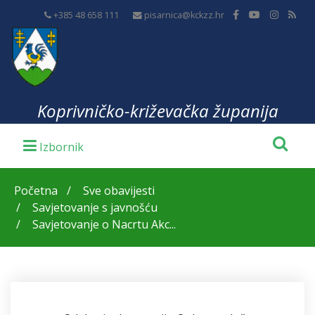
+385 48 658 111
pisarnica@kckzz.hr
Koprivničko-križevačka županija
Početna
Sve obavijesti
Savjetovanje s javnošću
Savjetovanje o Nacrtu Akc...