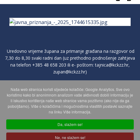
Uredovno vrijeme župana za primanje građana na razgovor od
7,30 do 8,30 svaki radni dan (uz prethodno podnošenje zahtjeva
na telefon
+385 48 658 203
ili e- poštom:
tajnica@kckzz.hr
,
zupan@kckzz.hr
)
Naša web stranica koristi sljedeće kolačiće: Google Analytics. Sve ovo
POLITIKA ZAŠTITE PRIVATNOSTI OSOBNIH PODATAKA
koristimo kako bi anonimnom analizom vaše aktivnosti dobili informaciju je
li iskustvo korištenja naše web stranice vama pozitivno (ako nije da ga
poboljšamo). Više o kolačićima i mogućnostima vlastitih postavki saznajte
MAPA WEBA
na linku Više informacija.
Da, slažem se!
Copyright © 2026 Koprivničko - križevačka županija. Sva prava
Ne, ne slažem se!
zadržana.