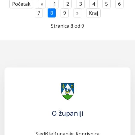
Početak
«
1
2
3
4
5
6
7
8
9
»
Kraj
Stranica 8 od 9
O županiji
Sjedište županije: Koprivnica