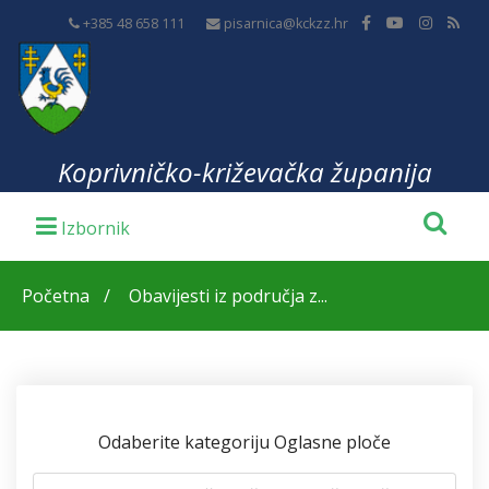
+385 48 658 111
pisarnica@kckzz.hr
Koprivničko-križevačka županija
Početna
Obavijesti iz područja z...
Odaberite kategoriju Oglasne ploče