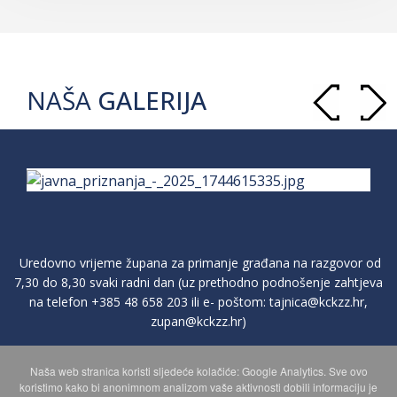
NAŠA
GALERIJA
Uredovno vrijeme župana za primanje građana na razgovor od
7,30 do 8,30 svaki radni dan (uz prethodno podnošenje zahtjeva
na telefon
+385 48 658 203
ili e- poštom:
tajnica@kckzz.hr
,
zupan@kckzz.hr
)
Naša web stranica koristi sljedeće kolačiće: Google Analytics. Sve ovo
POLITIKA ZAŠTITE PRIVATNOSTI OSOBNIH PODATAKA
koristimo kako bi anonimnom analizom vaše aktivnosti dobili informaciju je