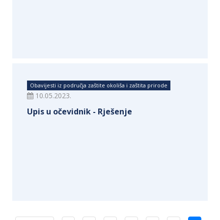
Obavijesti iz područja zaštite okoliša i zaštita prirode
10.05.2023.
Upis u očevidnik - Rješenje