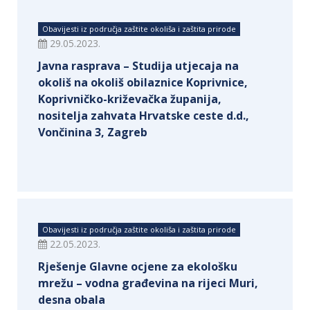
Obavijesti iz područja zaštite okoliša i zaštita prirode
29.05.2023.
Javna rasprava – Studija utjecaja na
okoliš na okoliš obilaznice Koprivnice,
Koprivničko-križevačka županija,
nositelja zahvata Hrvatske ceste d.d.,
Vončinina 3, Zagreb
Obavijesti iz područja zaštite okoliša i zaštita prirode
22.05.2023.
Rješenje Glavne ocjene za ekološku
mrežu – vodna građevina na rijeci Muri,
desna obala