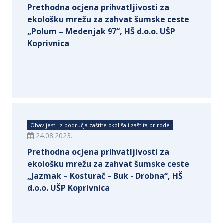
Prethodna ocjena prihvatljivosti za
ekološku mrežu za zahvat šumske ceste
„Polum – Medenjak 97“, HŠ d.o.o. UŠP
Koprivnica
Obavijesti iz područja zaštite okoliša i zaštita prirode
24.08.2023.
Prethodna ocjena prihvatljivosti za
ekološku mrežu za zahvat šumske ceste
„Jazmak – Kosturač – Buk - Drobna“, HŠ
d.o.o. UŠP Koprivnica