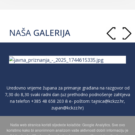
NAŠA
GALERIJA
Uredovno vrijeme župana za primanje građana na razgovor od
7,30 do 8,30 svaki radni dan (uz prethodno podnošenje zahtjeva
na telefon
+385 48 658 203
ili e- poštom:
tajnica@kckzz.hr
,
zupan@kckzz.hr
)
Naša web stranica koristi sljedeće kolačiće: Google Analytics. Sve ovo
POLITIKA ZAŠTITE PRIVATNOSTI OSOBNIH PODATAKA
koristimo kako bi anonimnom analizom vaše aktivnosti dobili informaciju je