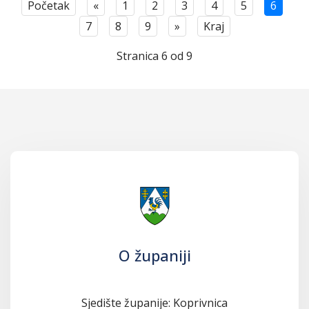
Početak
«
1
2
3
4
5
6
7
8
9
»
Kraj
Stranica 6 od 9
O županiji
Sjedište županije: Koprivnica