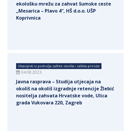
ekološku mrežu za zahvat šumske ceste
„Mesarica – Plavo 4“, HŠ d.o.o. UŠP
Koprivnica
Obavijesti iz područja zaštite okoliša i zaštita prirode
04.08.2023.
Javna rasprava – Studija utjecaja na
okoliš na okoliš izgradnje retencije Žlebić
nositelja zahvata Hrvatske vode, Ulica
grada Vukovara 220, Zagreb