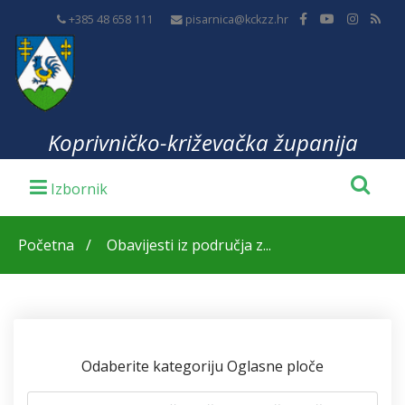
+385 48 658 111
pisarnica@kckzz.hr
Koprivničko-križevačka županija
Početna
Obavijesti iz područja z...
Odaberite kategoriju Oglasne ploče