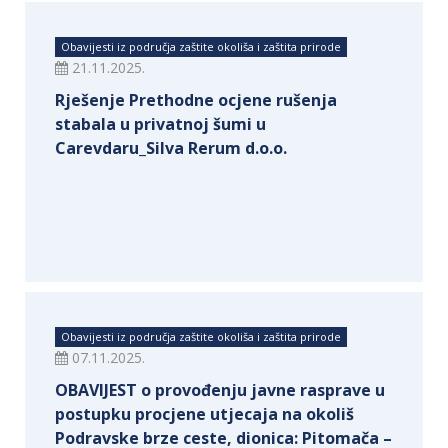
Obavijesti iz područja zaštite okoliša i zaštita prirode
21.11.2025.
Rješenje Prethodne ocjene rušenja
stabala u privatnoj šumi u
Carevdaru_Silva Rerum d.o.o.
Obavijesti iz područja zaštite okoliša i zaštita prirode
07.11.2025.
OBAVIJEST o provođenju javne rasprave u
postupku procjene utjecaja na okoliš
Podravske brze ceste, dionica: Pitomača –