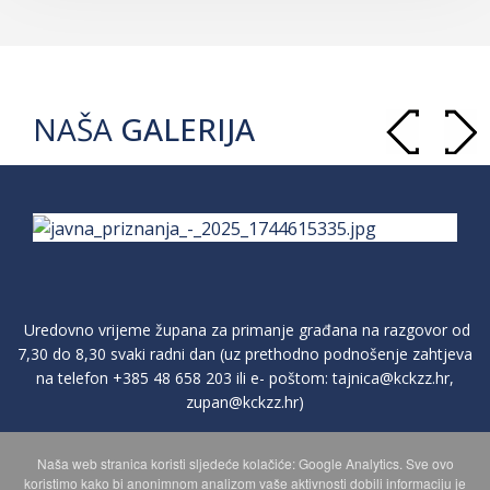
NAŠA
GALERIJA
Uredovno vrijeme župana za primanje građana na razgovor od
7,30 do 8,30 svaki radni dan (uz prethodno podnošenje zahtjeva
na telefon
+385 48 658 203
ili e- poštom:
tajnica@kckzz.hr
,
zupan@kckzz.hr
)
Naša web stranica koristi sljedeće kolačiće: Google Analytics. Sve ovo
POLITIKA ZAŠTITE PRIVATNOSTI OSOBNIH PODATAKA
koristimo kako bi anonimnom analizom vaše aktivnosti dobili informaciju je