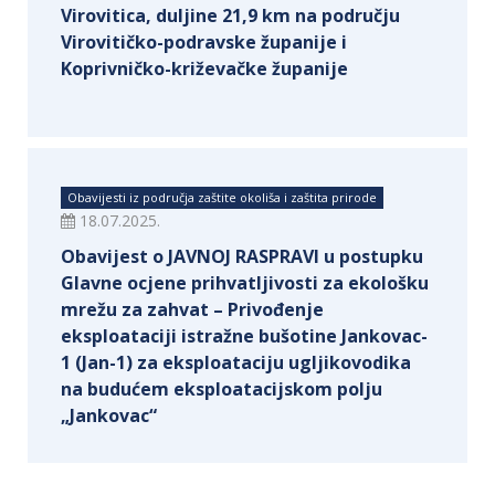
Virovitica, duljine 21,9 km na području
Virovitičko-podravske županije i
Koprivničko-križevačke županije
Obavijesti iz područja zaštite okoliša i zaštita prirode
18.07.2025.
Obavijest o JAVNOJ RASPRAVI u postupku
Glavne ocjene prihvatljivosti za ekološku
mrežu za zahvat – Privođenje
eksploataciji istražne bušotine Jankovac-
1 (Jan-1) za eksploataciju ugljikovodika
na budućem eksploatacijskom polju
„Jankovac“