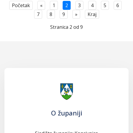
Početak
«
1
2
3
4
5
6
7
8
9
»
Kraj
Stranica 2 od 9
O županiji