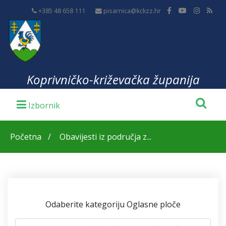
+385 48 658 111
pisarnica@kckzz.hr
Koprivničko-križevačka županija
Početna
Obavijesti iz područja z...
Odaberite kategoriju Oglasne ploče