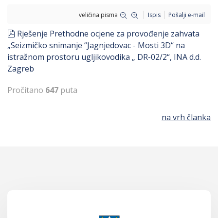
veličina pisma
Ispis
Pošalji e-mail
pdf
Rješenje Prethodne ocjene za provođenje zahvata
„Seizmičko snimanje “Jagnjedovac - Mosti 3D“ na
istražnom prostoru ugljikovodika „ DR-02/2“, INA d.d.
Zagreb
Pročitano
647
puta
na vrh članka