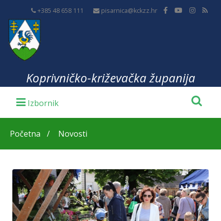
+385 48 658 111
pisarnica@kckzz.hr
Koprivničko-križevačka županija
Početna
Novosti