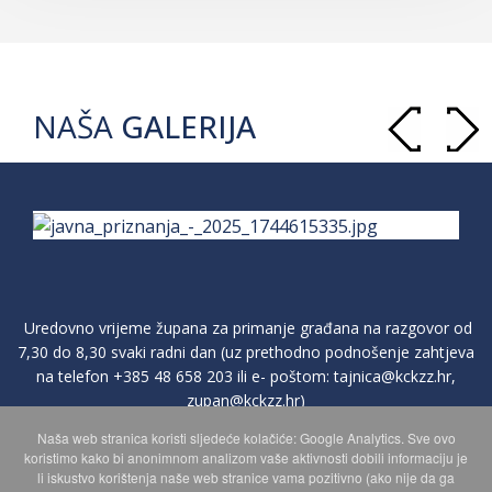
NAŠA
GALERIJA
Uredovno vrijeme župana za primanje građana na razgovor od
7,30 do 8,30 svaki radni dan (uz prethodno podnošenje zahtjeva
na telefon
+385 48 658 203
ili e- poštom:
tajnica@kckzz.hr
,
zupan@kckzz.hr
)
Naša web stranica koristi sljedeće kolačiće: Google Analytics. Sve ovo
koristimo kako bi anonimnom analizom vaše aktivnosti dobili informaciju je
li iskustvo korištenja naše web stranice vama pozitivno (ako nije da ga
POLITIKA ZAŠTITE PRIVATNOSTI OSOBNIH PODATAKA