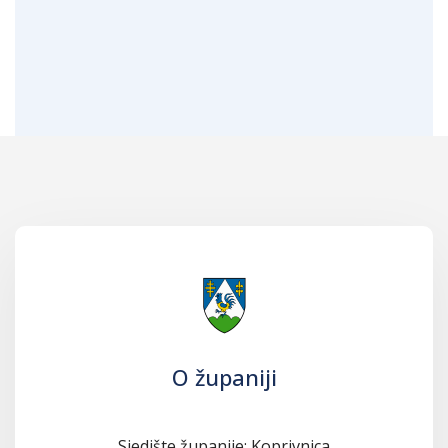
O županiji
Sjedište županije: Koprivnica