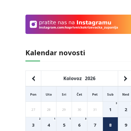
Kalendar novosti
Kolovoz
2026
Pon
Uto
Sri
Čet
Pet
Sub
Ned
3
1
2
27
28
29
30
31
2
1
1
3
3
4
5
6
7
8
9