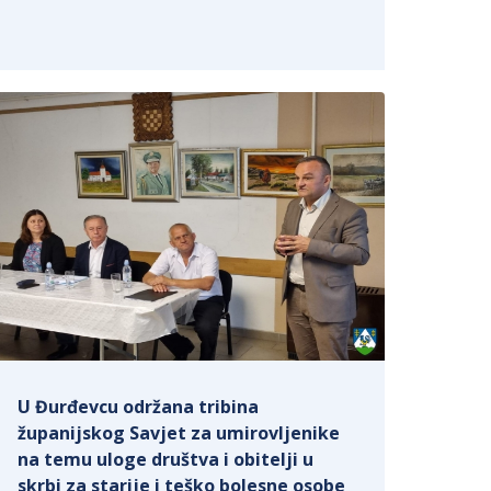
U Đurđevcu održana tribina
županijskog Savjet za umirovljenike
na temu uloge društva i obitelji u
skrbi za starije i teško bolesne osobe