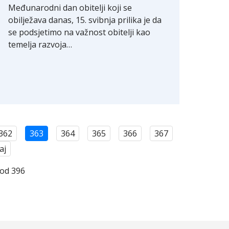
Međunarodni dan obitelji koji se
obilježava danas, 15. svibnja prilika je da
se podsjetimo na važnost obitelji kao
temelja razvoja…
362
363
364
365
366
367
aj
 od 396