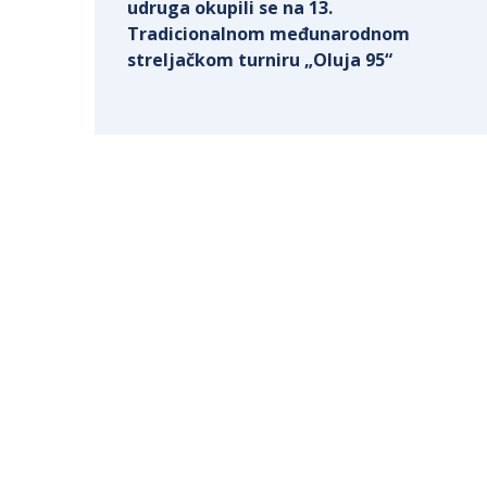
udruga okupili se na 13.
Tradicionalnom međunarodnom
streljačkom turniru „Oluja 95“