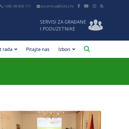
+385 48 658 111
pisarnica@kckzz.hr
SERVISI ZA GRAĐANE
I PODUZETNIKE
t rada
Pitajte nas
Izbori