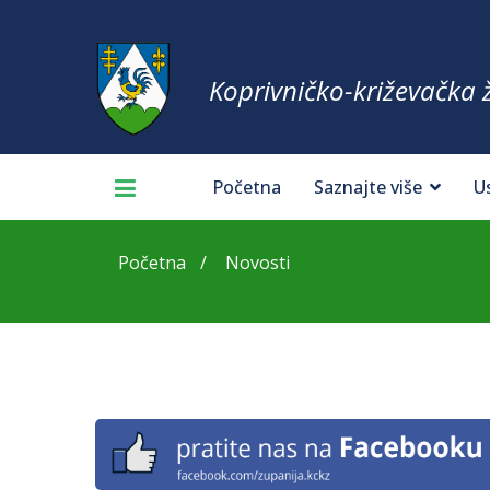
Koprivničko-križevačka 
Početna
Saznajte više
U
Početna
Novosti