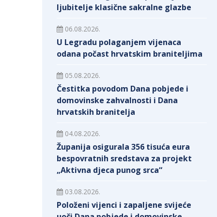
ljubitelje klasične sakralne glazbe
06.08.2026.
U Legradu polaganjem vijenaca
odana počast hrvatskim braniteljima
05.08.2026.
Čestitka povodom Dana pobjede i
domovinske zahvalnosti i Dana
hrvatskih branitelja
04.08.2026.
Županija osigurala 356 tisuća eura
bespovratnih sredstava za projekt
„Aktivna djeca punog srca“
03.08.2026.
Položeni vijenci i zapaljene svijeće
uoči Dana pobjede i domovinske