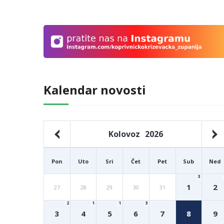
Kalendar novosti
Kolovoz
2026
Pon
Uto
Sri
Čet
Pet
Sub
Ned
3
1
2
27
28
29
30
31
2
1
1
3
3
4
5
6
7
8
9