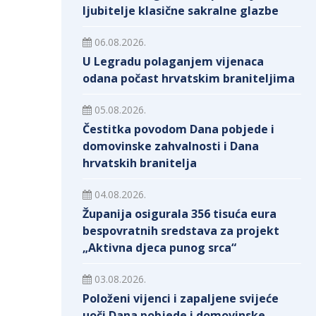
ljubitelje klasične sakralne glazbe
06.08.2026.
U Legradu polaganjem vijenaca
odana počast hrvatskim braniteljima
05.08.2026.
Čestitka povodom Dana pobjede i
domovinske zahvalnosti i Dana
hrvatskih branitelja
04.08.2026.
Županija osigurala 356 tisuća eura
bespovratnih sredstava za projekt
„Aktivna djeca punog srca“
03.08.2026.
Položeni vijenci i zapaljene svijeće
uoči Dana pobjede i domovinske