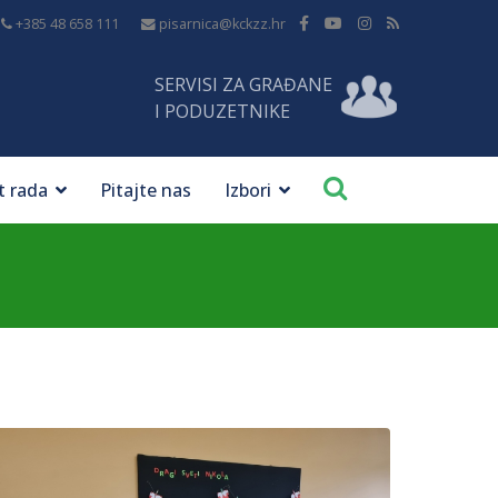
+385 48 658 111
pisarnica@kckzz.hr
SERVISI ZA GRAĐANE
I PODUZETNIKE
t rada
Pitajte nas
Izbori