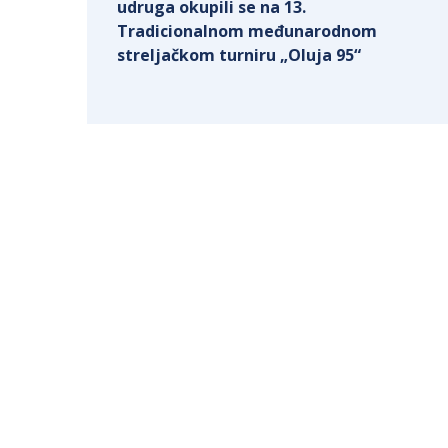
udruga okupili se na 13.
Tradicionalnom međunarodnom
streljačkom turniru „Oluja 95“