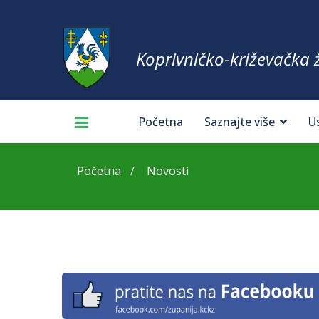
Koprivničko-križevačka 
Početna
Saznajte više
U
Početna
Novosti