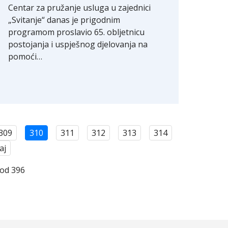
Centar za pružanje usluga u zajednici
„Svitanje“ danas je prigodnim
programom proslavio 65. obljetnicu
postojanja i uspješnog djelovanja na
pomoći…
309
310
311
312
313
314
aj
 od 396