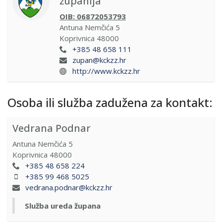
županija
OIB: 06872053793
Antuna Nemčića 5
Koprivnica
48000
+385 48 658 111
zupan@kckzz.hr
http://www.kckzz.hr
Osoba ili služba zadužena za kontakt:
Vedrana Podnar
Antuna Nemčića 5
Koprivnica
48000
+385 48 658 224
+385 99 468 5025
vedrana.podnar@kckzz.hr
Služba ureda župana