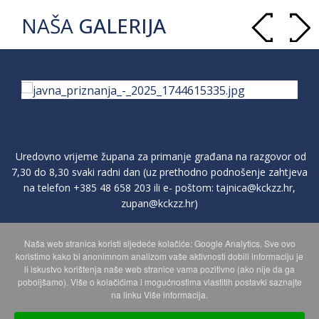
NAŠA
GALERIJA
Uredovno vrijeme župana za primanje građana na razgovor od
7,30 do 8,30 svaki radni dan (uz prethodno podnošenje zahtjeva
na telefon
+385 48 658 203
ili e- poštom:
tajnica@kckzz.hr
,
zupan@kckzz.hr
)
Naša web stranica koristi sljedeće kolačiće: Google Analytics. Sve ovo
POLITIKA ZAŠTITE PRIVATNOSTI OSOBNIH PODATAKA
koristimo kako bi anonimnom analizom vaše aktivnosti dobili informaciju je
li iskustvo korištenja naše web stranice vama pozitivno (ako nije da ga
poboljšamo). Više o kolačićima i mogućnostima vlastitih postavki saznajte
MAPA WEBA
na linku Više informacija.