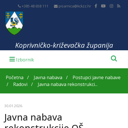
+385 48 658 111
pisarnica@kckzz.hr
Koprivničko-križevačka županija
Početna
Javna nabava
Postupci javne nabave
Radovi
Javna nabava rekonstrukci...
30.01.2026.
Javna nabava
rekonstrukcije OŠ