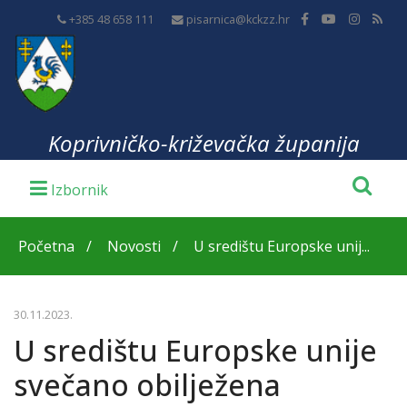
+385 48 658 111
pisarnica@kckzz.hr
Koprivničko-križevačka županija
Početna
Novosti
U središtu Europske unij...
30.11.2023.
U središtu Europske unije
svečano obilježena