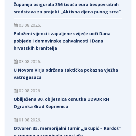
Županija osigurala 356 tisuća eura bespovratnih
sredstava za projekt „Aktivna djeca punog srca“
03.08.2026.
Položeni vijenci i zapaljene svijeće uoči Dana
pobjede i domovinske zahvalnosti i Dana
hrvatskih branitelja
03.08.2026.
U Novom Virju održana taktička pokazna vježba
vatrogasaca
02.08.2026.
Obilježena 30. obljetnica osnutka UDVDR RH
Ogranka Grad Koprivnica
01.08.2026.
Otvoren 35. memorijalni turnir „Jakupić – Kardoš“
u spomen na poginule sportaše