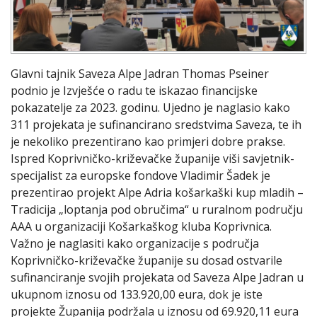
Glavni tajnik Saveza Alpe Jadran Thomas Pseiner
podnio je Izvješće o radu te iskazao financijske
pokazatelje za 2023. godinu. Ujedno je naglasio kako
311 projekata je sufinancirano sredstvima Saveza, te ih
je nekoliko prezentirano kao primjeri dobre prakse.
Ispred Koprivničko-križevačke županije viši savjetnik-
specijalist za europske fondove Vladimir Šadek je
prezentirao projekt Alpe Adria košarkaški kup mladih –
Tradicija „loptanja pod obručima“ u ruralnom području
AAA u organizaciji Košarkaškog kluba Koprivnica.
Važno je naglasiti kako organizacije s područja
Koprivničko-križevačke županije su dosad ostvarile
sufinanciranje svojih projekata od Saveza Alpe Jadran u
ukupnom iznosu od 133.920,00 eura, dok je iste
projekte Županija podržala u iznosu od 69.920,11 eura