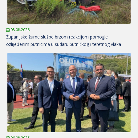
08.08.2026.
Županijske žurne službe brzom reakcijom pomogle
ozlijeđenim putnicima u sudaru putničkog i teretnog vlaka
06.08.2026.