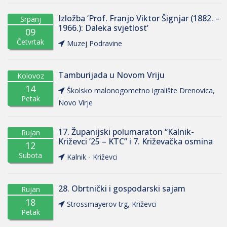
Izložba ‘Prof. Franjo Viktor Šignjar (1882. –
Srpanj
1966.): Daleka svjetlost’
09
Četvrtak
Muzej Podravine
Tamburijada u Novom Vriju
Kolovoz
14
Školsko malonogometno igralište Drenovica,
Petak
Novo Virje
17. Županijski polumaraton “Kalnik-
Rujan
Križevci ’25 – KTC” i 7. Križevačka osmina
12
Subota
Kalnik - Križevci
28. Obrtnički i gospodarski sajam
Rujan
18
Strossmayerov trg, Križevci
Petak