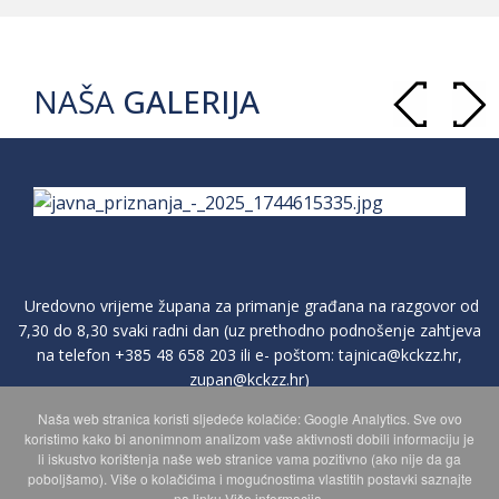
NAŠA
GALERIJA
Uredovno vrijeme župana za primanje građana na razgovor od
7,30 do 8,30 svaki radni dan (uz prethodno podnošenje zahtjeva
na telefon
+385 48 658 203
ili e- poštom:
tajnica@kckzz.hr
,
zupan@kckzz.hr
)
Naša web stranica koristi sljedeće kolačiće: Google Analytics. Sve ovo
koristimo kako bi anonimnom analizom vaše aktivnosti dobili informaciju je
POLITIKA ZAŠTITE PRIVATNOSTI OSOBNIH PODATAKA
li iskustvo korištenja naše web stranice vama pozitivno (ako nije da ga
poboljšamo). Više o kolačićima i mogućnostima vlastitih postavki saznajte
na linku Više informacija.