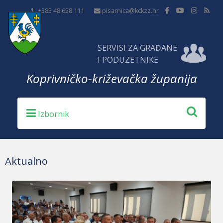
+385 48 658 111
pisarnica@kckzz.hr
SERVISI ZA GRAĐANE
I PODUZETNIKE
Koprivničko-križevačka županija
Aktualno