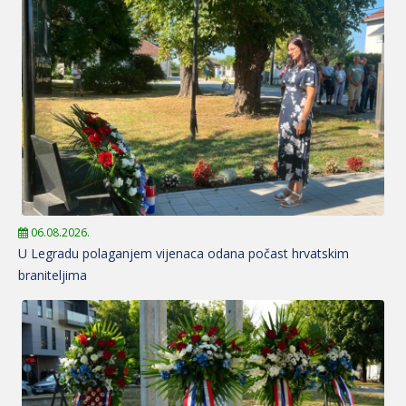
06.08.2026.
U Legradu polaganjem vijenaca odana počast hrvatskim
braniteljima