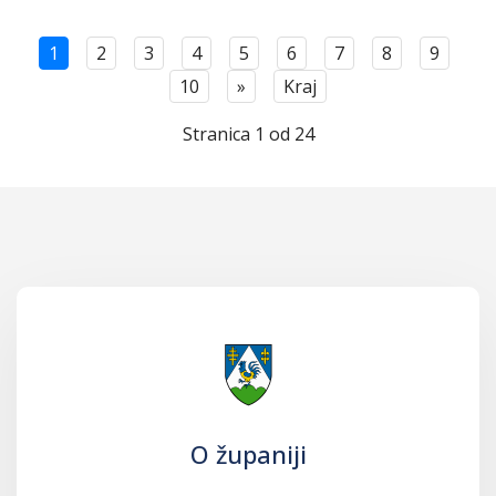
1
2
3
4
5
6
7
8
9
10
»
Kraj
Stranica 1 od 24
O županiji