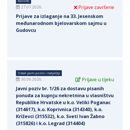
Novosti
27.07.2026.
Prijave završene
Prijave za izlaganje na 33. Jesenskom
međunarodnom bjelovarskom sajmu u
Gudovcu
Ostali javni pozivi i natječaji
30.06.2026.
Prijave u tijeku
Javni poziv br. 1/26 za dostavu pisanih
ponuda za kupnju nekretnina u vlasništvu
Republike Hrvatske u k.o. Veliki Poganac
(314617), k.o. Koprivnica (314340), k.o.
Križevci (315532), k.o. Sveti Ivan Žabno
(315826) i k.o. Legrad (314404)