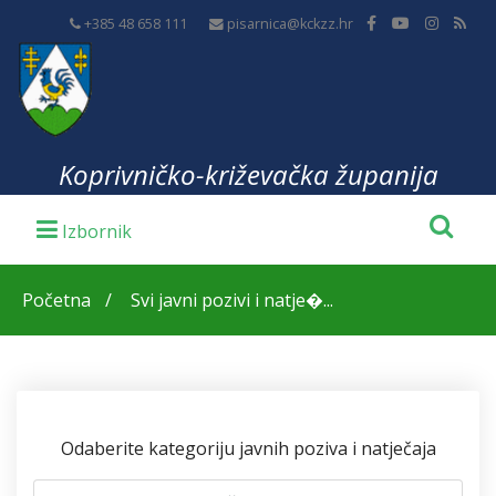
+385 48 658 111
pisarnica@kckzz.hr
Koprivničko-križevačka županija
Početna
Svi javni pozivi i natje�...
Odaberite kategoriju javnih poziva i natječaja