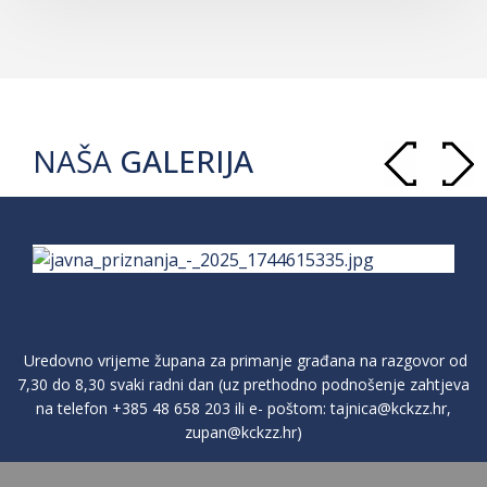
NAŠA
GALERIJA
Uredovno vrijeme župana za primanje građana na razgovor od
7,30 do 8,30 svaki radni dan (uz prethodno podnošenje zahtjeva
na telefon
+385 48 658 203
ili e- poštom:
tajnica@kckzz.hr
,
zupan@kckzz.hr
)