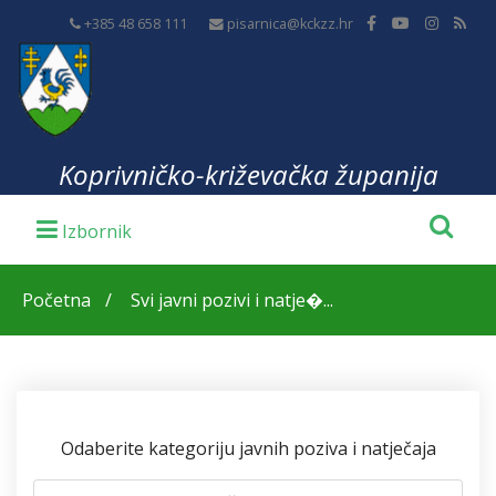
+385 48 658 111
pisarnica@kckzz.hr
Koprivničko-križevačka županija
Početna
Svi javni pozivi i natje�...
Odaberite kategoriju javnih poziva i natječaja