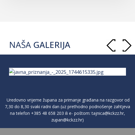
NAŠA
GALERIJA
Uredovno vrijeme župana za primanje građana na razgovor od
7,30 do 8,30 svaki radni dan (uz prethodno podnošenje zahtjeva
na telefon
+385 48 658 203
ili e- poštom:
tajnica@kckzz.hr
,
zupan@kckzz.hr
)