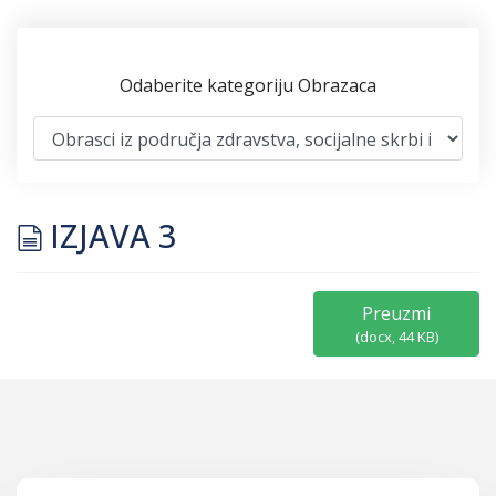
Odaberite kategoriju Obrazaca
document
IZJAVA 3
Preuzmi
(
docx,
44 KB
)