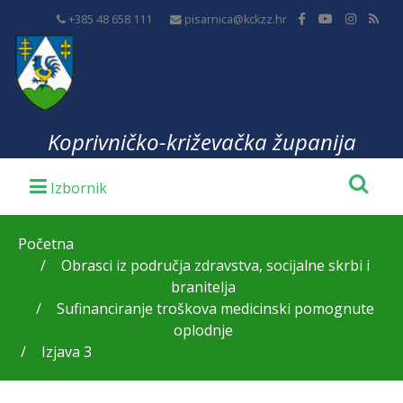
+385 48 658 111
pisarnica@kckzz.hr
Koprivničko-križevačka županija
Početna
Obrasci iz područja zdravstva, socijalne skrbi i
branitelja
Sufinanciranje troškova medicinski pomognute
oplodnje
Izjava 3