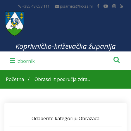
+385 48 658 111
pisarnica@kckzz.hr
Koprivničko-križevačka županija
Početna
Obrasci iz područja zdra...
Odaberite kategoriju Obrazaca