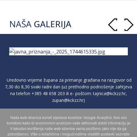
NAŠA
GALERIJA
Uredovno vrijeme župana za primanje građana na razgovor od
7,30 do 8,30 svaki radni dan (uz prethodno podnošenje zahtjeva
na telefon
+385 48 658 203
ili e- poštom:
tajnica@kckzz.hr
,
zupan@kckzz.hr
)
Naša web stranica koristi sljedeće kolačiće: Google Analytics. Sve ovo
POLITIKA ZAŠTITE PRIVATNOSTI OSOBNIH PODATAKA
koristimo kako bi anonimnom analizom vaše aktivnosti dobili informaciju je
li iskustvo korištenja naše web stranice vama pozitivno (ako nije da ga
poboljšamo). Više o kolačićima i mogućnostima vlastitih postavki saznajte
MAPA WEBA