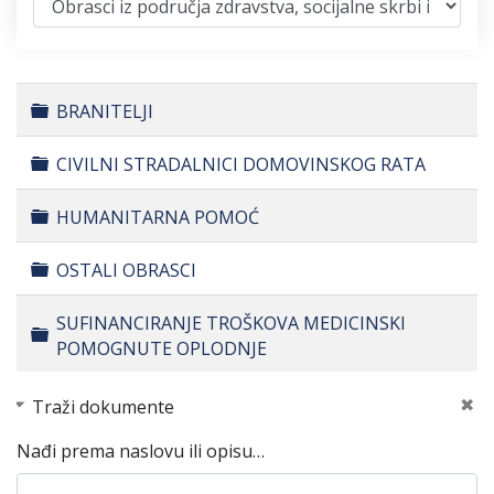
Folder
BRANITELJI
Folder
CIVILNI STRADALNICI DOMOVINSKOG RATA
Folder
HUMANITARNA POMOĆ
Folder
OSTALI OBRASCI
SUFINANCIRANJE TROŠKOVA MEDICINSKI
Folder
POMOGNUTE OPLODNJE
Traži dokumente
Nađi prema naslovu ili opisu…