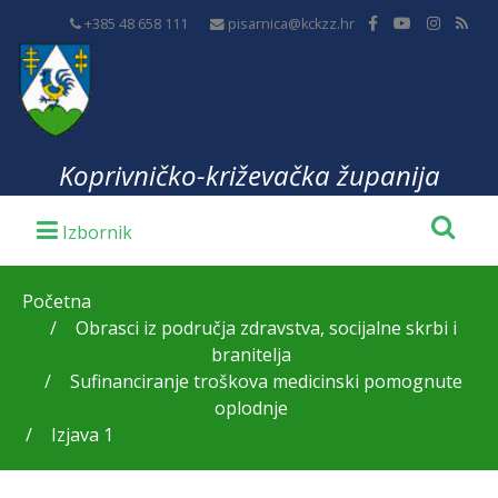
+385 48 658 111
pisarnica@kckzz.hr
Koprivničko-križevačka županija
Početna
Obrasci iz područja zdravstva, socijalne skrbi i
branitelja
Sufinanciranje troškova medicinski pomognute
oplodnje
Izjava 1