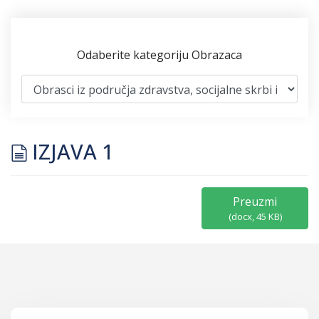
Odaberite kategoriju Obrazaca
document
IZJAVA 1
Preuzmi
(
docx,
45 KB
)