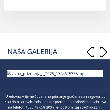
NAŠA
GALERIJA
Uredovno vrijeme župana za primanje građana na razgovor od
7,30 do 8,30 svaki radni dan (uz prethodno podnošenje zahtjeva
na telefon
+385 48 658 203
ili e- poštom:
tajnica@kckzz.hr
,