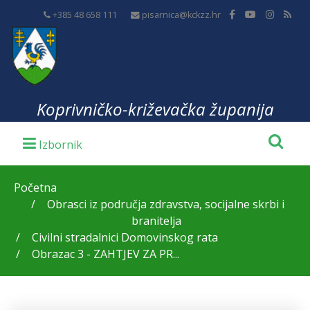
+385 48 658 111
pisarnica@kckzz.hr
Koprivničko-križevačka županija
Početna
Obrasci iz područja zdravstva, socijalne skrbi i
branitelja
Civilni stradalnici Domovinskog rata
Obrazac 3 - ZAHTJEV ZA PR...