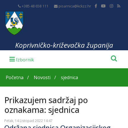
+385 48 658 111
pisarnica@kckzz.hr
Koprivničko-križevačka županija
Početna
Novosti
sjednica
Prikazujem sadržaj po
oznakama: sjednica
Petak, 14 Listopad 2022 14:47
Održana sjednica Organizacijskog